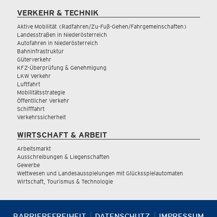
VERKEHR & TECHNIK
Aktive Mobilität (Radfahren/Zu-Fuß-Gehen/Fahrgemeinschaften)
Landesstraßen in Niederösterreich
Autofahren in Niederösterreich
Bahninfrastruktur
Güterverkehr
KFZ-Überprüfung & Genehmigung
LKW Verkehr
Luftfahrt
Mobilitätsstrategie
Öffentlicher Verkehr
Schifffahrt
Verkehrssicherheit
WIRTSCHAFT & ARBEIT
Arbeitsmarkt
Ausschreibungen & Liegenschaften
Gewerbe
Wettwesen und Landesausspielungen mit Glücksspielautomaten
Wirtschaft, Tourismus & Technologie
BARRIEREFREIHEIT
DATENSCHUTZ
IMPRESSUM