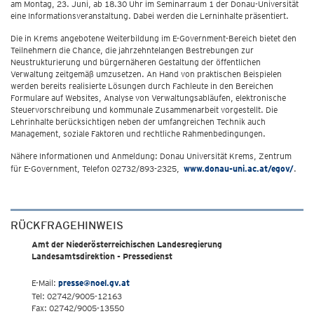
am Montag, 23. Juni, ab 18.30 Uhr im Seminarraum 1 der Donau-Universität
eine Informationsveranstaltung. Dabei werden die Lerninhalte präsentiert.
Die in Krems angebotene Weiterbildung im E-Government-Bereich bietet den
Teilnehmern die Chance, die jahrzehntelangen Bestrebungen zur
Neustrukturierung und bürgernäheren Gestaltung der öffentlichen
Verwaltung zeitgemäß umzusetzen. An Hand von praktischen Beispielen
werden bereits realisierte Lösungen durch Fachleute in den Bereichen
Formulare auf Websites, Analyse von Verwaltungsabläufen, elektronische
Steuervorschreibung und kommunale Zusammenarbeit vorgestellt. Die
Lehrinhalte berücksichtigen neben der umfangreichen Technik auch
Management, soziale Faktoren und rechtliche Rahmenbedingungen.
Nähere Informationen und Anmeldung: Donau Universität Krems, Zentrum
für E-Government, Telefon 02732/893-2325,
www.donau-uni.ac.at/egov/
.
RÜCKFRAGEHINWEIS
Amt der Niederösterreichischen Landesregierung
Landesamtsdirektion - Pressedienst
E-Mail:
presse@noel.gv.at
Tel: 02742/9005-12163
Fax: 02742/9005-13550