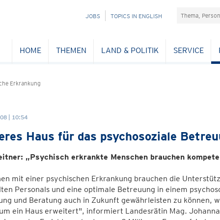
Suchefeld
NAVIGATION
JOBS
TOPICS IN ENGLISH
ÜBERSPRINGEN
HOME
THEMEN
LAND & POLITIK
SERVICE
che Erkrankung
08 | 10:54
eres Haus für das psychosoziale Betr
eitner: „Psychisch erkrankte Menschen brauchen kompete
en mit einer psychischen Erkrankung brauchen die Unterstütz
ten Personals und eine optimale Betreuung in einem psychos
ung und Beratung auch in Zukunft gewährleisten zu können, 
m ein Haus erweitert", informiert Landesrätin Mag. Johanna M