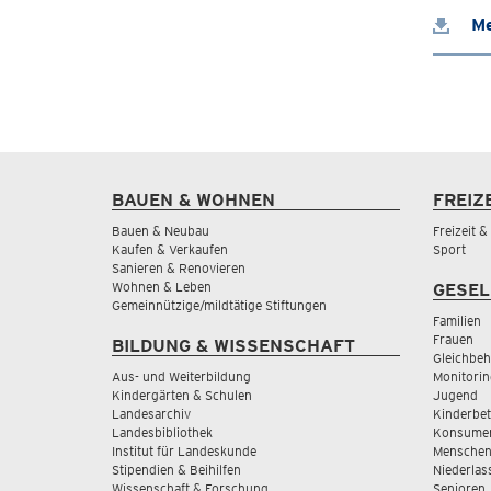
Me
BAUEN & WOHNEN
FREIZ
Bauen & Neubau
Freizeit 
Kaufen & Verkaufen
Sport
Sanieren & Renovieren
Wohnen & Leben
GESEL
Gemeinnützige/mildtätige Stiftungen
Familien
Frauen
BILDUNG & WISSENSCHAFT
Gleichbeh
Aus- und Weiterbildung
Monitorin
Kindergärten & Schulen
Jugend
Landesarchiv
Kinderbe
Landesbibliothek
Konsumen
Institut für Landeskunde
Menschen
Stipendien & Beihilfen
Niederlas
Wissenschaft & Forschung
Senioren