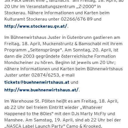
Six Päck bietet eine „Tanznacht" am Freitag, 18. April, ab
20 Uhr im Veranstaltungszentrum „Z-2000" in
Stockerau. Nähere Informationen und Karten beim
Kulturamt Stockerau unter 02266/676 89 und
http://www.stockerau.gv.at/
.
Im Bühnenwirtshaus Juster in Gutenbrunn gastieren am
Freitag, 18. April, Muckenstruntz & Bamschabl mit ihrem
Programm „Seitensprünge". Am Sonntag, 20. April, ist
dann die 2003 gegründete österreichische Formation
Mondscheiner zu hören. Beginn ist jeweils um 20 Uhr;
nähere Informationen und Karten beim Bühnenwirtshaus
Juster unter 02874/6253, e-mail
tickets@buehnenwirtshaus.at
und
http://www.buehnenwirtshaus.at/
.
Im Warehouse St. Pölten heißt es am Freitag, 18. April,
ab 22 Uhr bei freiem Eintritt wieder „Whatever
Happened to the 80ies" mit den DJs Marty McFly und
Manshee. Am Samstag, 19. April, sind ab 22 Uhr bei der
„NASCA Label Launch Party" Camo & Krooked,