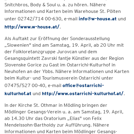
Snitchbros, Body & Soul u. a. zu hören. Nähere
Informationen und Karten beim Warehouse St. Pölten
unter 02742/714 00-630, e-mail
info@w-house.at
und
http://www.w-house.at/
.
Als Auftakt zur Eröffnung der Sonderausstellung
„Slowenien" sind am Samstag, 19. April, ab 20 Uhr mit
der Folkloretanzgruppe Jurovcan und dem
Gesangsquintett Zavrski fantje Künstler aus der Region
Slovenske Gorice zu Gast im Ostarrichi-Kulturhof in
Neuhofen an der Ybbs. Nähere Informationen und Karten
beim Kultur- und Tourismusverein Ostarrichi unter
07475/527 00-40, e-mail
office@ostarrichi-
kulturhof.at
und
http://www.ostarrichi-kulturhof.at/
.
In der Kirche St. Othmar in Mödling bringen der
Mödlinger Gesangs-Verein u. a. am Samstag, 19. April,
ab 14.30 Uhr das Oratorium „Elias" von Felix
Mendelssohn-Bartholdy zur Aufführung. Nähere
Informationen und Karten beim Mödlinger Gesangs-