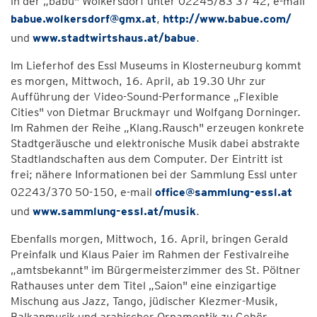
in der „babü" Wolkersdorf unter 02245/83 37 42, e-mail
babue.wolkersdorf@gmx.at
,
http://www.babue.com/
und
www.stadtwirtshaus.at/babue
.
Im Lieferhof des Essl Museums in Klosterneuburg kommt
es morgen, Mittwoch, 16. April, ab 19.30 Uhr zur
Aufführung der Video-Sound-Performance „Flexible
Cities" von Dietmar Bruckmayr und Wolfgang Dorninger.
Im Rahmen der Reihe „Klang.Rausch" erzeugen konkrete
Stadtgeräusche und elektronische Musik dabei abstrakte
Stadtlandschaften aus dem Computer. Der Eintritt ist
frei; nähere Informationen bei der Sammlung Essl unter
02243/370 50-150, e-mail
office@sammlung-essl.at
und
www.sammlung-essl.at/musik
.
Ebenfalls morgen, Mittwoch, 16. April, bringen Gerald
Preinfalk und Klaus Paier im Rahmen der Festivalreihe
„amtsbekannt" im Bürgermeisterzimmer des St. Pöltner
Rathauses unter dem Titel „Saion" eine einzigartige
Mischung aus Jazz, Tango, jüdischer Klezmer-Musik,
Balkanmusik und arabischer Ornamentik zu Gehör.