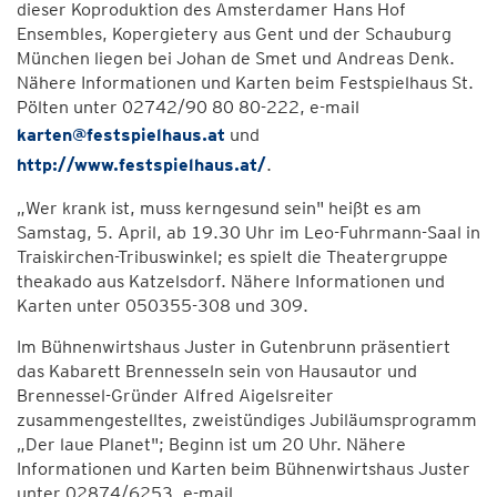
dieser Koproduktion des Amsterdamer Hans Hof
Ensembles, Kopergietery aus Gent und der Schauburg
München liegen bei Johan de Smet und Andreas Denk.
Nähere Informationen und Karten beim Festspielhaus St.
Pölten unter 02742/90 80 80-222, e-mail
karten@festspielhaus.at
und
http://www.festspielhaus.at/
.
„Wer krank ist, muss kerngesund sein" heißt es am
Samstag, 5. April, ab 19.30 Uhr im Leo-Fuhrmann-Saal in
Traiskirchen-Tribuswinkel; es spielt die Theatergruppe
theakado aus Katzelsdorf. Nähere Informationen und
Karten unter 050355-308 und 309.
Im Bühnenwirtshaus Juster in Gutenbrunn präsentiert
das Kabarett Brennesseln sein von Hausautor und
Brennessel-Gründer Alfred Aigelsreiter
zusammengestelltes, zweistündiges Jubiläumsprogramm
„Der laue Planet"; Beginn ist um 20 Uhr. Nähere
Informationen und Karten beim Bühnenwirtshaus Juster
unter 02874/6253, e-mail