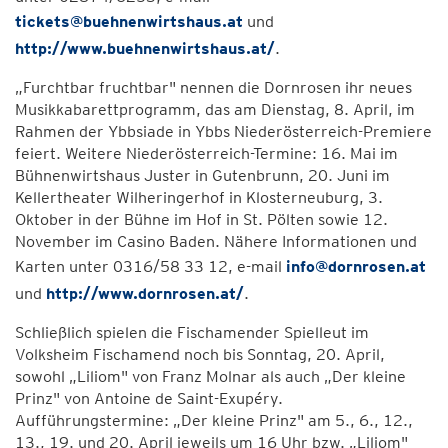
tickets@buehnenwirtshaus.at
und
http://www.buehnenwirtshaus.at/
.
„Furchtbar fruchtbar" nennen die Dornrosen ihr neues
Musikkabarettprogramm, das am Dienstag, 8. April, im
Rahmen der Ybbsiade in Ybbs Niederösterreich-Premiere
feiert. Weitere Niederösterreich-Termine: 16. Mai im
Bühnenwirtshaus Juster in Gutenbrunn, 20. Juni im
Kellertheater Wilheringerhof in Klosterneuburg, 3.
Oktober in der Bühne im Hof in St. Pölten sowie 12.
November im Casino Baden. Nähere Informationen und
Karten unter 0316/58 33 12, e-mail
info@dornrosen.at
und
http://www.dornrosen.at/
.
Schließlich spielen die Fischamender Spielleut im
Volksheim Fischamend noch bis Sonntag, 20. April,
sowohl „Liliom" von Franz Molnar als auch „Der kleine
Prinz" von Antoine de Saint-Exupéry.
Aufführungstermine: „Der kleine Prinz" am 5., 6., 12.,
13., 19. und 20. April jeweils um 16 Uhr bzw. „Liliom"