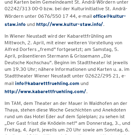
und Karten beim Gemeindeamt St. Andrä-Wördern unter
02242/313 00-0 bzw. bei der Kulturinitiative St. Andrä-
Wördern unter 0676/550 17 44, e-mail
office@kultur-
staw.info
und
http://www.kultur-staw.info/
.
In Wiener Neustadt wird der Kabarettfrühling am
Mittwoch, 2. April, mit einer weiteren Vorstellung von
Alfred Dorfers „fremd" fortgesetzt; am Samstag, 5.
April, präsentieren Stermann & Grissemann „Die
Deutsche Kochschau". Beginn im Stadttheater ist jeweils
um 19.30 Uhr; nähere Informationen und Karten u. a. im
Stadttheater Wiener Neustadt unter 02622/295 21, e-
mail
info@kabarettfruehling.com
und
http://www.kabarettfruehling.com/
.
Im TAM, dem Theater an der Mauer in Waidhofen an der
Thaya, stehen diese Woche Geschichten und Anekdoten
rund um das Hotel Eder auf dem Spielplan; zu sehen ist
„Der Gast frisst die Knödeln net!" am Donnerstag, 3., und
Freitag, 4. April, jeweils um 20 Uhr sowie am Sonntag, 6.