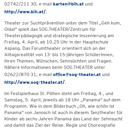
02742/211 30, e-mail
karten@bih.at
und
http://www.bih.at/
.
Theater zur Suchtprävention unter dem Titel „Geh kum,
Oida!" spielt das SOG.THEATER/Zentrum für
Theaterpädagogik und strategische Inszenierung am
Freitag, 4. April, ab 10.25 Uhr in der Hauptschule
Aspang. Das Forumtheater orientiert sich an der
Alltagsrealität von 13- bis 15-jährigen SchülerInnen,
ihren Themen, Wünschen, Sehnsüchten und Fragen.
Nähere Informationen beim SOG.THEATER unter
02622/870 31, e-mail
office@sog-theater.at
und
http://www.sog-theater.at/
.
Im Festspielhaus St. Pölten steht am Freitag, 4., und
Samstag, 5. April, jeweils ab 18 Uhr „Panama" auf dem
Programm. Wie in dem Bilderbuch „Oh, wie schön ist
Panama" von Janosch ist auch in diesem Tanztheater für
Kinder ab sechs Jahren Panama das Land der Sehnsucht
und damit das Ziel der Reise. Regie und Choreografie