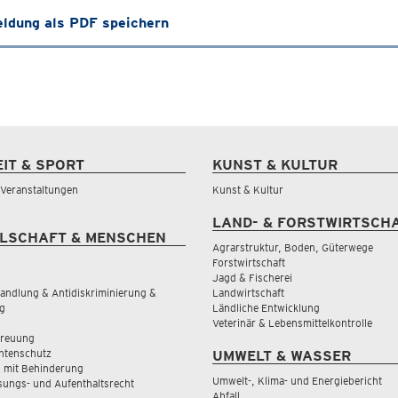
ldung als PDF speichern
EIT & SPORT
KUNST & KULTUR
& Veranstaltungen
Kunst & Kultur
LAND- & FORSTWIRTSCH
LSCHAFT & MENSCHEN
Agrarstruktur, Boden, Güterwege
Forstwirtschaft
Jagd & Fischerei
andlung & Antidiskriminierung &
Landwirtschaft
g
Ländliche Entwicklung
Veterinär & Lebensmittelkontrolle
treuung
tenschutz
UMWELT & WASSER
 mit Behinderung
Umwelt-, Klima- und Energiebericht
sungs- und Aufenthaltsrecht
Abfall