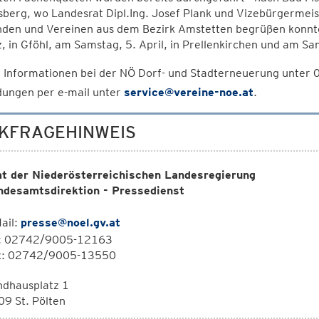
sberg, wo Landesrat Dipl.Ing. Josef Plank und Vizebürgermei
den und Vereinen aus dem Bezirk Amstetten begrüßen konnte
, in Gföhl, am Samstag, 5. April, in Prellenkirchen und am Sam
 Informationen bei der NÖ Dorf- und Stadterneuerung unte
ungen per e-mail unter
service@vereine-noe.at
.
KFRAGEHINWEIS
t der Niederösterreichischen Landesregierung
ndesamtsdirektion - Pressedienst
ail:
presse@noel.gv.at
l: 02742/9005-12163
x: 02742/9005-13550
ndhausplatz 1
9 St. Pölten