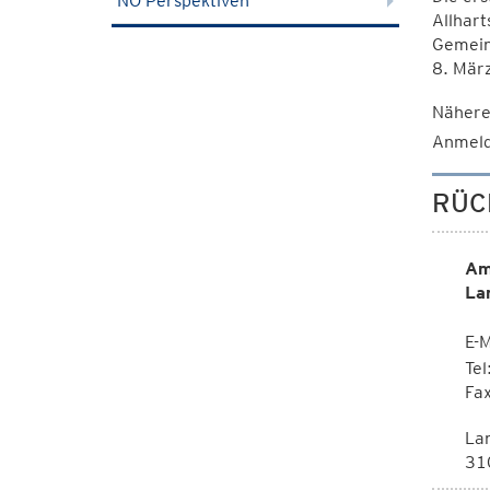
NÖ Perspektiven
Allhart
Gemein
8. März
Nähere
Anmeld
RÜC
Am
La
E-M
Te
Fa
La
310