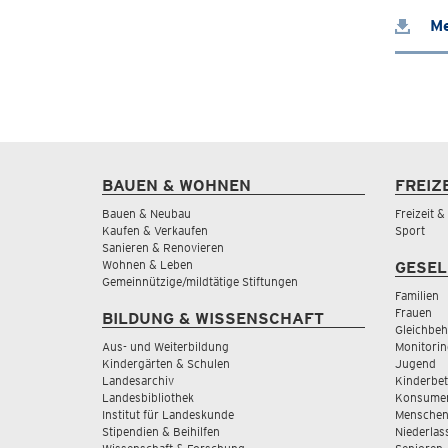
Me
BAUEN & WOHNEN
FREIZ
Bauen & Neubau
Freizeit 
Kaufen & Verkaufen
Sport
Sanieren & Renovieren
Wohnen & Leben
GESEL
Gemeinnützige/mildtätige Stiftungen
Familien
Frauen
BILDUNG & WISSENSCHAFT
Gleichbeh
Aus- und Weiterbildung
Monitorin
Kindergärten & Schulen
Jugend
Landesarchiv
Kinderbe
Landesbibliothek
Konsumen
Institut für Landeskunde
Menschen
Stipendien & Beihilfen
Niederlas