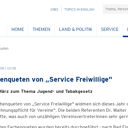
Suchefeld
NAVIGATION
JOBS
TOPICS IN ENGLISH
ÜBERSPRINGEN
HOME
THEMEN
LAND & POLITIK
SERVICE
ueten
08 | 10:58
enqueten von „Service Freiwillige"
März zum Thema Jugend- und Tabakgesetz
chenqueten von „Service Freiwillige" widmen sich dieses Jah
hnungspflicht für Vereine". Die beiden Referenten Dr. Walter
fte, was auch von unzähligen VereinsvertreterInnen sehr ge
ten Fachenqueten wurden bereits durchgeführt - nach Bad Fis