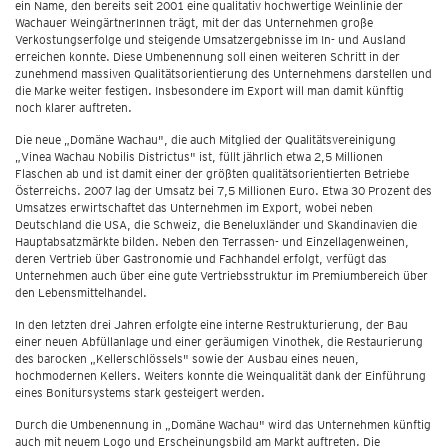
ein Name, den bereits seit 2001 eine qualitativ hochwertige Weinlinie der
Wachauer WeingärtnerInnen trägt, mit der das Unternehmen große
Verkostungserfolge und steigende Umsatzergebnisse im In- und Ausland
erreichen konnte. Diese Umbenennung soll einen weiteren Schritt in der
zunehmend massiven Qualitätsorientierung des Unternehmens darstellen und
die Marke weiter festigen. Insbesondere im Export will man damit künftig
noch klarer auftreten.
Die neue „Domäne Wachau", die auch Mitglied der Qualitätsvereinigung
„Vinea Wachau Nobilis Districtus" ist, füllt jährlich etwa 2,5 Millionen
Flaschen ab und ist damit einer der größten qualitätsorientierten Betriebe
Österreichs. 2007 lag der Umsatz bei 7,5 Millionen Euro. Etwa 30 Prozent des
Umsatzes erwirtschaftet das Unternehmen im Export, wobei neben
Deutschland die USA, die Schweiz, die Beneluxländer und Skandinavien die
Hauptabsatzmärkte bilden. Neben den Terrassen- und Einzellagenweinen,
deren Vertrieb über Gastronomie und Fachhandel erfolgt, verfügt das
Unternehmen auch über eine gute Vertriebsstruktur im Premiumbereich über
den Lebensmittelhandel.
In den letzten drei Jahren erfolgte eine interne Restrukturierung, der Bau
einer neuen Abfüllanlage und einer geräumigen Vinothek, die Restaurierung
des barocken „Kellerschlössels" sowie der Ausbau eines neuen,
hochmodernen Kellers. Weiters konnte die Weinqualität dank der Einführung
eines Bonitursystems stark gesteigert werden.
Durch die Umbenennung in „Domäne Wachau" wird das Unternehmen künftig
auch mit neuem Logo und Erscheinungsbild am Markt auftreten. Die