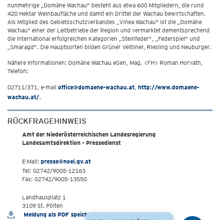
nunmehrige „Domäne Wachau" besteht aus etwa 600 Mitgliedern, die rund
420 Hektar Weinbaufläche und damit ein Drittel der Wachau bewirtschaften.
Als Mitglied des Gebietsschutzverbandes „Vinea Wachau" ist die „Domäne
Wachau" einer der Leitbetriebe der Region und vermarktet dementsprechend
die international erfolgreichen Kategorien „Steinfeder", „Federspiel" und
„Smaragd". Die Hauptsorten bilden Grüner Veltliner, Riesling und Neuburger.
Nähere Informationen: Domäne Wachau eGen, Mag. (FH) Roman Horvath,
Telefon:
02711/371, e-mail
office@domaene-wachau.at
,
http://www.domaene-
wachau.at/
.
RÜCKFRAGEHINWEIS
Amt der Niederösterreichischen Landesregierung
Landesamtsdirektion - Pressedienst
E-Mail:
presse@noel.gv.at
Tel: 02742/9005-12163
Fax: 02742/9005-13550
Landhausplatz 1
3109 St. Pölten
Meldung als PDF speichern