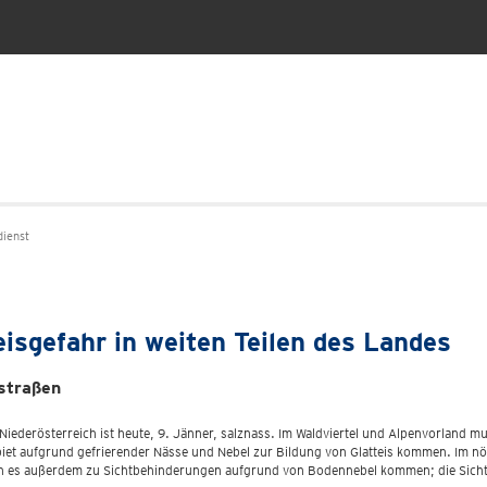
ienst
isgefahr in weiten Teilen des Landes
gstraßen
iederösterreich ist heute, 9. Jänner, salznass. Im Waldviertel und Alpenvorland 
 aufgrund gefrierender Nässe und Nebel zur Bildung von Glatteis kommen. Im nörd
n es außerdem zu Sichtbehinderungen aufgrund von Bodennebel kommen; die Sichtw