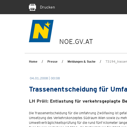
Drucken
NOE.GV.AT
Home
Presse
Meldungen & Suche
73194_trassen
04.01.2008 | 00:08
Trassenentscheidung für Umf
LH Pröll: Entlastung für verkehrsgeplagte B
Die Trassenentscheidung für die Umfahrung Zwölfaxing ist gefal
Umsetzung des Verkehrskonzeptes Südraum Wien sowie zu mehr S
Umweltverträglichkeitsprüfung für die rund fünf Kilometer lan