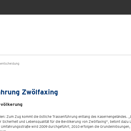
entscheidung
ahrung Zwölfaxing
evölkerung
len: Zum Zug kommt die östliche Trassenführung entlang des Kasernengeländes. „Di
icherheit und Lebensqualität für die Bevölkerung von Zwölfaxing", betont dazu 
ge Umfahrungsstraße wird 2009 durchgeführt, 2010 erfolgen die Grundeinlösungen,