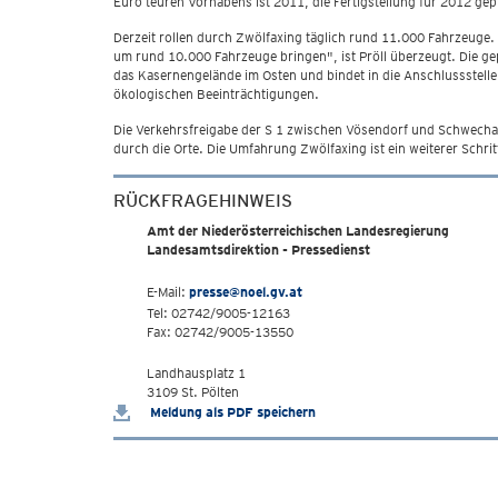
Euro teuren Vorhabens ist 2011, die Fertigstellung für 2012 gep
Derzeit rollen durch Zwölfaxing täglich rund 11.000 Fahrzeuge
um rund 10.000 Fahrzeuge bringen", ist Pröll überzeugt. Die g
das Kasernengelände im Osten und bindet in die Anschlussstelle
ökologischen Beeinträchtigungen.
Die Verkehrsfreigabe der S 1 zwischen Vösendorf und Schwechat
durch die Orte. Die Umfahrung Zwölfaxing ist ein weiterer Schrit
RÜCKFRAGEHINWEIS
Amt der Niederösterreichischen Landesregierung
Landesamtsdirektion - Pressedienst
E-Mail:
presse@noel.gv.at
Tel: 02742/9005-12163
Fax: 02742/9005-13550
Landhausplatz 1
3109 St. Pölten
Meldung als PDF speichern