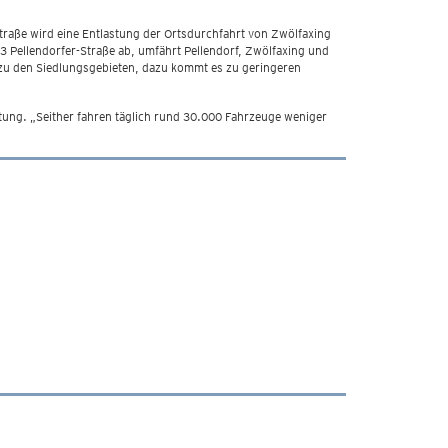
raße wird eine Entlastung der Ortsdurchfahrt von Zwölfaxing
 Pellendorfer-Straße ab, umfährt Pellendorf, Zwölfaxing und
d zu den Siedlungsgebieten, dazu kommt es zu geringeren
tung. „Seither fahren täglich rund 30.000 Fahrzeuge weniger