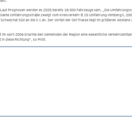
lant.
. Laut Prognosen werden es 2025 bereits 18.500 Fahrzeuge sein. „Die Umfahrungsst
eplante Umfahrungsstraße zweigt vom Kreisverkehr B 15 Umfahrung Himberg/L 2003
 Schwechat Süd an die S 1 an. Der Vorteil der Ost-Trasse liegt im größeren Abstan
 im April 2006 brachte den Gemeinden der Region eine wesentliche Verkehrsentlas
t in diese Richtung", so Pröll.