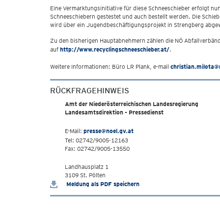
Eine Vermarktungsinitiative für diese Schneeschieber erfolgt nu
Schneeschiebern gestestet und auch bestellt werden. Die Schieb
wird über ein Jugendbeschäftigungsprojekt in Strengberg abgew
Zu den bisherigen Hauptabnehmern zählen die NÖ Abfallverbände
auf
http://www.recyclingschneeschieber.at/
.
Weitere Informationen: Büro LR Plank, e-mail
christian.milota@
RÜCKFRAGEHINWEIS
Amt der Niederösterreichischen Landesregierung
Landesamtsdirektion - Pressedienst
E-Mail:
presse@noel.gv.at
Tel: 02742/9005-12163
Fax: 02742/9005-13550
Landhausplatz 1
3109 St. Pölten
Meldung als PDF speichern