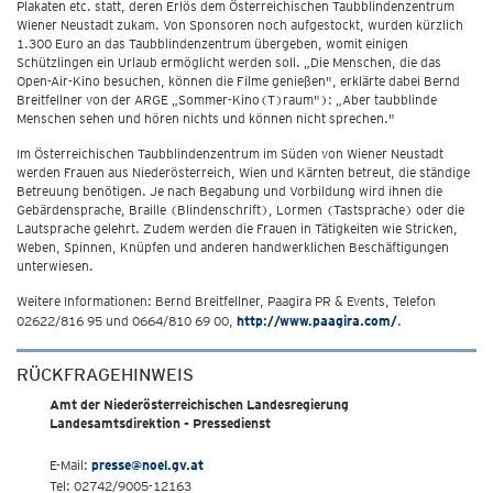
Plakaten etc. statt, deren Erlös dem Österreichischen Taubblindenzentrum
Wiener Neustadt zukam. Von Sponsoren noch aufgestockt, wurden kürzlich
1.300 Euro an das Taubblindenzentrum übergeben, womit einigen
Schützlingen ein Urlaub ermöglicht werden soll. „Die Menschen, die das
Open-Air-Kino besuchen, können die Filme genießen", erklärte dabei Bernd
Breitfellner von der ARGE „Sommer-Kino(T)raum"): „Aber taubblinde
Menschen sehen und hören nichts und können nicht sprechen."
Im Österreichischen Taubblindenzentrum im Süden von Wiener Neustadt
werden Frauen aus Niederösterreich, Wien und Kärnten betreut, die ständige
Betreuung benötigen. Je nach Begabung und Vorbildung wird ihnen die
Gebärdensprache, Braille (Blindenschrift), Lormen (Tastsprache) oder die
Lautsprache gelehrt. Zudem werden die Frauen in Tätigkeiten wie Stricken,
Weben, Spinnen, Knüpfen und anderen handwerklichen Beschäftigungen
unterwiesen.
Weitere Informationen: Bernd Breitfellner, Paagira PR & Events, Telefon
02622/816 95 und 0664/810 69 00,
http://www.paagira.com/
.
RÜCKFRAGEHINWEIS
Amt der Niederösterreichischen Landesregierung
Landesamtsdirektion - Pressedienst
E-Mail:
presse@noel.gv.at
Tel: 02742/9005-12163