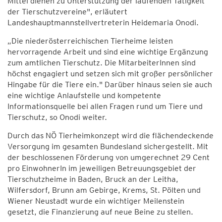
Mittel dienen zu Unterstützung der laufenden Tätigkeit
der Tierschutzvereine", erläutert
Landeshauptmannstellvertreterin Heidemaria Onodi.
„Die niederösterreichischen Tierheime leisten
hervorragende Arbeit und sind eine wichtige Ergänzung
zum amtlichen Tierschutz. Die MitarbeiterInnen sind
höchst engagiert und setzen sich mit großer persönlicher
Hingabe für die Tiere ein." Darüber hinaus seien sie auch
eine wichtige Anlaufstelle und kompetente
Informationsquelle bei allen Fragen rund um Tiere und
Tierschutz, so Onodi weiter.
Durch das NÖ Tierheimkonzept wird die flächendeckende
Versorgung im gesamten Bundesland sichergestellt. Mit
der beschlossenen Förderung von umgerechnet 29 Cent
pro EinwohnerIn im jeweiligen Betreuungsgebiet der
Tierschutzheime in Baden, Bruck an der Leitha,
Wilfersdorf, Brunn am Gebirge, Krems, St. Pölten und
Wiener Neustadt wurde ein wichtiger Meilenstein
gesetzt, die Finanzierung auf neue Beine zu stellen.