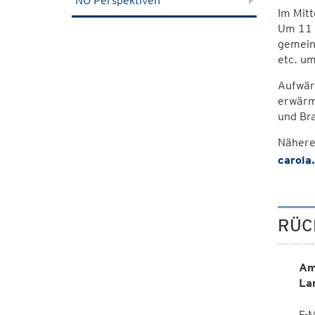
NÖ Perspektiven
Im Mitt
Um 11 U
gemein
etc. um
Aufwär
erwärm
und Bra
Nähere
carola
RÜC
Am
La
E-M