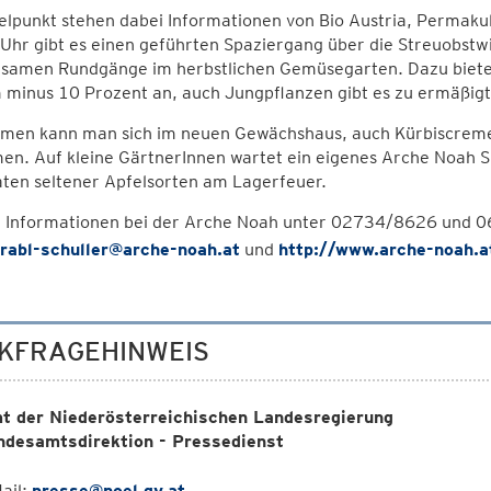
elpunkt stehen dabei Informationen von Bio Austria, Permaku
hr gibt es einen geführten Spaziergang über die Streuobstwi
samen Rundgänge im herbstlichen Gemüsegarten. Dazu bietet
 minus 10 Prozent an, auch Jungpflanzen gibt es zu ermäßigt
men kann man sich im neuen Gewächshaus, auch Kürbiscremes
en. Auf kleine GärtnerInnen wartet ein eigenes Arche Noah 
ten seltener Apfelsorten am Lagerfeuer.
 Informationen bei der Arche Noah unter 02734/8626 und 067
.rabl-schuller@arche-noah.at
und
http://www.arche-noah.a
KFRAGEHINWEIS
t der Niederösterreichischen Landesregierung
ndesamtsdirektion - Pressedienst
ail:
presse@noel.gv.at