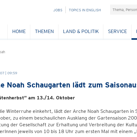
Suchefeld
NAVIGATION
JOBS
TOPICS IN ENGLISH
ÜBERSPRINGEN
HOME
THEMEN
LAND & POLITIK
SERVICE
oah
07 | 09:59
e Noah Schaugarten lädt zum Saisonau
ätenherbst" am 13./14. Oktober
ie Winterruhe einkehrt, lädt der Arche Noah Schaugarten in 
ober, zu einem beschaulichen Ausklang der Gartensaison 2007.
tung der Gesellschaft zur Erhaltung und Verbreitung der Kultu
rInnen jeweils von 10 bis 18 Uhr zum ersten Mal mit einem „