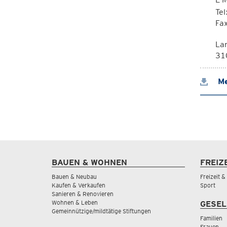
Te
Fa
La
310
Me
BAUEN & WOHNEN
FREIZ
Bauen & Neubau
Freizeit 
Kaufen & Verkaufen
Sport
Sanieren & Renovieren
Wohnen & Leben
GESEL
Gemeinnützige/mildtätige Stiftungen
Familien
Frauen