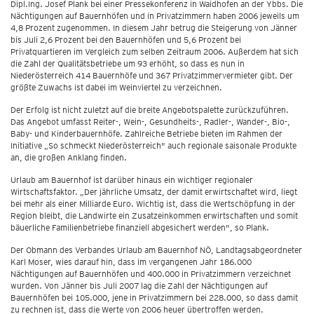
Dipl.Ing. Josef Plank bei einer Pressekonferenz in Waidhofen an der Ybbs. Die
Nächtigungen auf Bauernhöfen und in Privatzimmern haben 2006 jeweils um
4,8 Prozent zugenommen. In diesem Jahr betrug die Steigerung von Jänner
bis Juli 2,6 Prozent bei den Bauernhöfen und 5,6 Prozent bei
Privatquartieren im Vergleich zum selben Zeitraum 2006. Außerdem hat sich
die Zahl der Qualitätsbetriebe um 93 erhöht, so dass es nun in
Niederösterreich 414 Bauernhöfe und 367 Privatzimmervermieter gibt. Der
größte Zuwachs ist dabei im Weinviertel zu verzeichnen.
Der Erfolg ist nicht zuletzt auf die breite Angebotspalette zurückzuführen.
Das Angebot umfasst Reiter-, Wein-, Gesundheits-, Radler-, Wander-, Bio-,
Baby- und Kinderbauernhöfe. Zahlreiche Betriebe bieten im Rahmen der
Initiative „So schmeckt Niederösterreich" auch regionale saisonale Produkte
an, die großen Anklang finden.
Urlaub am Bauernhof ist darüber hinaus ein wichtiger regionaler
Wirtschaftsfaktor. „Der jährliche Umsatz, der damit erwirtschaftet wird, liegt
bei mehr als einer Milliarde Euro. Wichtig ist, dass die Wertschöpfung in der
Region bleibt, die Landwirte ein Zusatzeinkommen erwirtschaften und somit
bäuerliche Familienbetriebe finanziell abgesichert werden", so Plank.
Der Obmann des Verbandes Urlaub am Bauernhof NÖ, Landtagsabgeordneter
Karl Moser, wies darauf hin, dass im vergangenen Jahr 186.000
Nächtigungen auf Bauernhöfen und 400.000 in Privatzimmern verzeichnet
wurden. Von Jänner bis Juli 2007 lag die Zahl der Nächtigungen auf
Bauernhöfen bei 105.000, jene in Privatzimmern bei 228.000, so dass damit
zu rechnen ist, dass die Werte von 2006 heuer übertroffen werden.