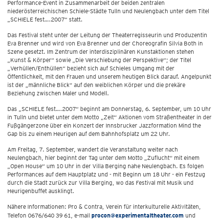
Performance-Event in Zusammenarbeit der beiden zentralen
niederösterreichischen Schiele-Städte Tulln und Neulengbach unter dem Titel
„SCHIELE fest….2007“ statt.
Das Festival steht unter der Leitung der Theaterregisseurin und Produzentin
Eva Brenner und wird von Eva Brenner und der Choreografin Silvia Both in
Szene gesetzt. Im Zentrum der interdisziplinären Kunstaktionen stehen
„Kunst & Körper“ sowie „Die Verschiebung der Perspektive“; der Titel
„Verhüllen/Enthüllen“ bezieht sich auf Schieles Umgang mit der
Öffentlichkeit, mit den Frauen und unserem heutigen Blick darauf. Angelpunkt
ist der „männliche Blick“ auf den weiblichen Körper und die prekäre
Beziehung zwischen Maler und Modell.
Das „SCHIELE fest….2007“ beginnt am Donnerstag, 6. September, um 10 Uhr
in Tulln und bietet unter dem Motto „Zeit“ Aktionen vom Straßentheater in der
Fußgängerzone über ein Konzert der Innsbrucker Jazzformation Mind the
Gap bis zu einem Heurigen auf dem Bahnhofsplatz um 22 Uhr.
Am Freitag, 7. September, wandert die Veranstaltung weiter nach
Neulengbach, hier beginnt der Tag unter dem Motto „Zuflucht“ mit einem
„Open House“ um 10 Uhr in der Villa Berging nahe Neulengbach. Es folgen
Performances auf dem Hauptplatz und - mit Beginn um 18 Uhr - ein Festzug
durch die Stadt zurück zur Villa Berging, wo das Festival mit Musik und
Heurigenbuffet ausklingt.
Nähere Informationen: Pro & Contra, Verein für interkulturelle Aktivitäten,
Telefon 0676/640 39 61, e-mail
procon@experimentaltheater.com
und