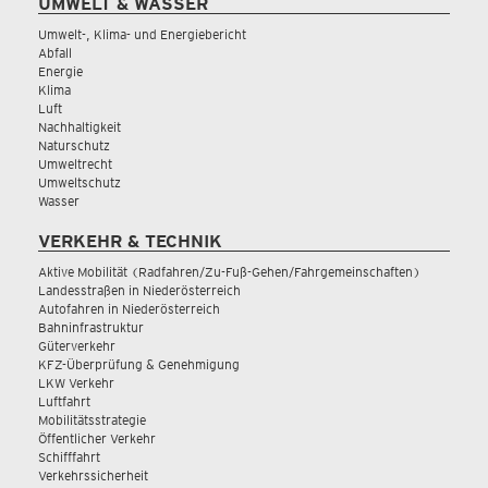
UMWELT & WASSER
Umwelt-, Klima- und Energiebericht
Abfall
Energie
Klima
Luft
Nachhaltigkeit
Naturschutz
Umweltrecht
Umweltschutz
Wasser
VERKEHR & TECHNIK
Aktive Mobilität (Radfahren/Zu-Fuß-Gehen/Fahrgemeinschaften)
Landesstraßen in Niederösterreich
Autofahren in Niederösterreich
Bahninfrastruktur
Güterverkehr
KFZ-Überprüfung & Genehmigung
LKW Verkehr
Luftfahrt
Mobilitätsstrategie
Öffentlicher Verkehr
Schifffahrt
Verkehrssicherheit