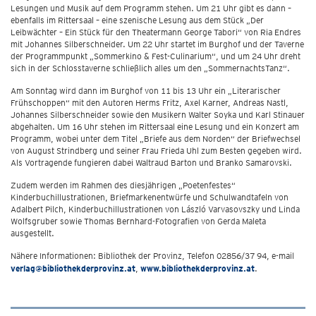
Lesungen und Musik auf dem Programm stehen. Um 21 Uhr gibt es dann –
ebenfalls im Rittersaal – eine szenische Lesung aus dem Stück „Der
Leibwächter – Ein Stück für den Theatermann George Tabori“ von Ria Endres
mit Johannes Silberschneider. Um 22 Uhr startet im Burghof und der Taverne
der Programmpunkt „Sommerkino & Fest-Culinarium“, und um 24 Uhr dreht
sich in der Schlosstaverne schließlich alles um den „SommernachtsTanz“.
Am Sonntag wird dann im Burghof von 11 bis 13 Uhr ein „Literarischer
Frühschoppen“ mit den Autoren Herms Fritz, Axel Karner, Andreas Nastl,
Johannes Silberschneider sowie den Musikern Walter Soyka und Karl Stinauer
abgehalten. Um 16 Uhr stehen im Rittersaal eine Lesung und ein Konzert am
Programm, wobei unter dem Titel „Briefe aus dem Norden“ der Briefwechsel
von August Strindberg und seiner Frau Frieda Uhl zum Besten gegeben wird.
Als Vortragende fungieren dabei Waltraud Barton und Branko Samarovski.
Zudem werden im Rahmen des diesjährigen „Poetenfestes“
Kinderbuchillustrationen, Briefmarkenentwürfe und Schulwandtafeln von
Adalbert Pilch, Kinderbuchillustrationen von László Varvasovszky und Linda
Wolfsgruber sowie Thomas Bernhard-Fotografien von Gerda Maleta
ausgestellt.
Nähere Informationen: Bibliothek der Provinz, Telefon 02856/37 94, e-mail
verlag@bibliothekderprovinz.at
,
www.bibliothekderprovinz.at
.