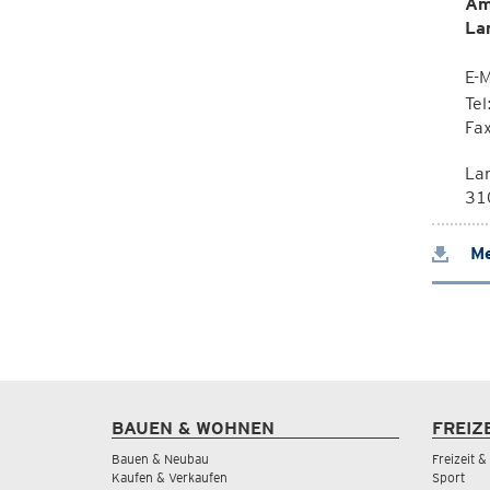
Am
La
E-M
Te
Fa
La
310
Me
BAUEN & WOHNEN
FREIZ
Bauen & Neubau
Freizeit 
Kaufen & Verkaufen
Sport