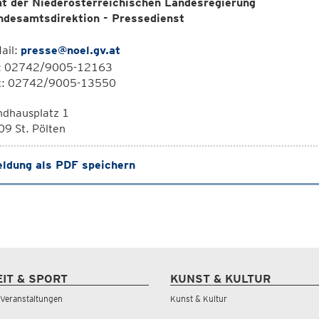
t der Niederösterreichischen Landesregierung
ndesamtsdirektion - Pressedienst
ail:
presse@noel.gv.at
l: 02742/9005-12163
x: 02742/9005-13550
ndhausplatz 1
9 St. Pölten
ldung als PDF speichern
EIT & SPORT
KUNST & KULTUR
& Veranstaltungen
Kunst & Kultur