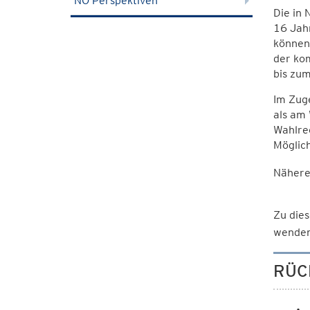
NÖ Perspektiven
Die in 
16 Jahr
können 
der ko
bis zu
Im Zug
als am 
Wahlrec
Möglich
Nähere
Zu dies
wenden
RÜC