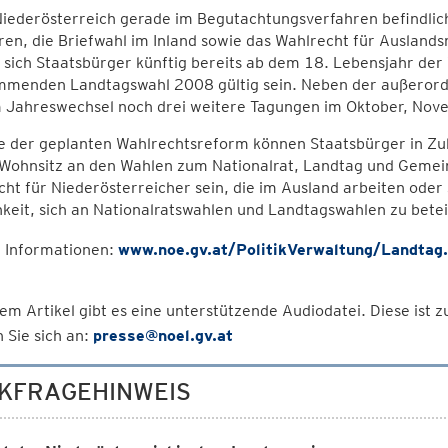
Niederösterreich gerade im Begutachtungsverfahren befindlic
en, die Briefwahl im Inland sowie das Wahlrecht für Auslands
sich Staatsbürger künftig bereits ab dem 18. Lebensjahr der 
mmenden Landtagswahl 2008 gültig sein. Neben der außerord
m Jahreswechsel noch drei weitere Tagungen im Oktober, No
e der geplanten Wahlrechtsreform können Staatsbürger in Zuk
Wohnsitz an den Wahlen zum Nationalrat, Landtag und Gemein
ht für Niederösterreicher sein, die im Ausland arbeiten oder 
keit, sich an Nationalratswahlen und Landtagswahlen zu betei
 Informationen:
www.noe.gv.at/PolitikVerwaltung/Landtag
em Artikel gibt es eine unterstützende Audiodatei. Diese ist
 Sie sich an:
presse@noel.gv.at
KFRAGEHINWEIS