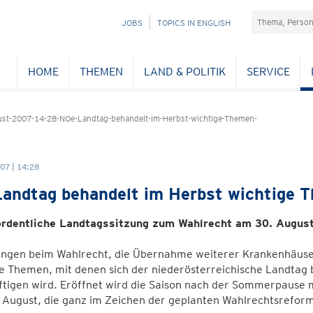
Suchefeld
NAVIGATION
JOBS
TOPICS IN ENGLISH
ÜBERSPRINGEN
HOME
THEMEN
LAND & POLITIK
SERVICE
st-2007-14-28-NOe-Landtag-behandelt-im-Herbst-wichtige-Themen-
07 | 14:28
andtag behandelt im Herbst wichtige 
rdentliche Landtagssitzung zum Wahlrecht am 30. Augus
ngen beim Wahlrecht, die Übernahme weiterer Krankenhäuser,
le Themen, mit denen sich der niederösterreichische Landtag
tigen wird. Eröffnet wird die Saison nach der Sommerpause 
August, die ganz im Zeichen der geplanten Wahlrechtsreform 