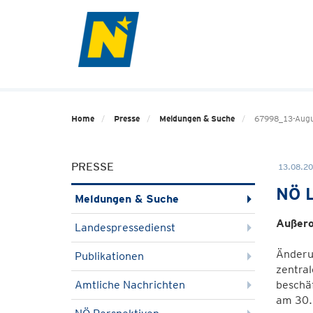
Home
Presse
Meldungen & Suche
67998_13-Augu
PRESSE
13.08.20
NÖ L
Meldungen & Suche
Außero
Landespressedienst
Änderu
Publikationen
zentra
Amtliche Nachrichten
beschäf
am 30. 