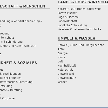
LAND- & FORSTWIRTSCH
LSCHAFT & MENSCHEN
Agrarstruktur, Boden, Güterwege
Forstwirtschaft
Jagd & Fischerei
andlung & Antidiskriminierung &
Landwirtschaft
g
Ländliche Entwicklung
Veterinär & Lebensmittelkontrolle
treuung
tenschutz
UMWELT & WASSER
 mit Behinderung
Umwelt-, Klima- und Energiebericht
sungs- und Aufenthaltsrecht
Abfall
Energie
z
Klima
Luft
DHEIT & SOZIALES
Nachhaltigkeit
rus
Naturschutz
& Bewilligungen
Umweltrecht
tseinrichtungen
Umweltschutz
itsvorsorge & Forschung
Wasser
Betreuung
ienste & Beratung
e
 & Kurplätze