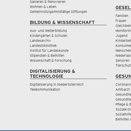
Sanieren & Renovieren
Wohnen & Leben
GESEL
Gemeinnützige/mildtätige Stiftungen
Familien
Frauen
BILDUNG & WISSENSCHAFT
Gleichbeh
Aus- und Weiterbildung
Monitorin
Kindergärten & Schulen
Jugend
Landesarchiv
Kinderbe
Landesbibliothek
Konsumen
Institut für Landeskunde
Menschen
Stipendien & Beihilfen
Niederlas
Wissenschaft & Forschung
Senioren
Tierschut
DIGITALISIERUNG &
TECHNOLOGIE
GESUN
Digitalisierung in Niederösterreich
Coronavi
Telekommunikation
Amtsarzt 
Gesundhei
Gesundhe
Pflege & 
Soziale D
Sozialhilf
Beihilfen