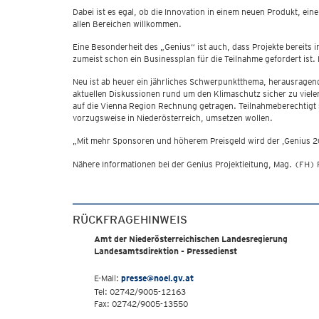
Dabei ist es egal, ob die Innovation in einem neuen Produkt, ei
allen Bereichen willkommen.
Eine Besonderheit des „Genius“ ist auch, dass Projekte bereits
zumeist schon ein Businessplan für die Teilnahme gefordert ist
Neu ist ab heuer ein jährliches Schwerpunktthema, herausragen
aktuellen Diskussionen rund um den Klimaschutz sicher zu viel
auf die Vienna Region Rechnung getragen. Teilnahmeberechtigt si
vorzugsweise in Niederösterreich, umsetzen wollen.
„Mit mehr Sponsoren und höherem Preisgeld wird der ‚Genius 20
Nähere Informationen bei der Genius Projektleitung, Mag. (FH)
RÜCKFRAGEHINWEIS
Amt der Niederösterreichischen Landesregierung
Landesamtsdirektion - Pressedienst
E-Mail:
presse@noel.gv.at
Tel: 02742/9005-12163
Fax: 02742/9005-13550