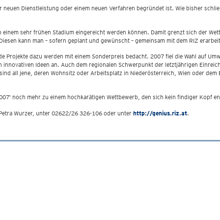
ner neuen Dienstleistung oder einem neuen Verfahren begründet ist. Wie bisher schli
 in einem sehr frühen Stadium eingereicht werden können. Damit grenzt sich der We
. Diesen kann man – sofern geplant und gewünscht – gemeinsam mit dem RIZ erarbei
de Projekte dazu werden mit einem Sonderpreis bedacht. 2007 fiel die Wahl auf Um
en innovativen Ideen an. Auch dem regionalen Schwerpunkt der letztjährigen Einrei
nd all jene, deren Wohnsitz oder Arbeitsplatz in Niederösterreich, Wien oder dem B
07’ noch mehr zu einem hochkarätigen Wettbewerb, den sich kein findiger Kopf en
 Petra Wurzer, unter 02622/26 326-106 oder unter
http://genius.riz.at
.