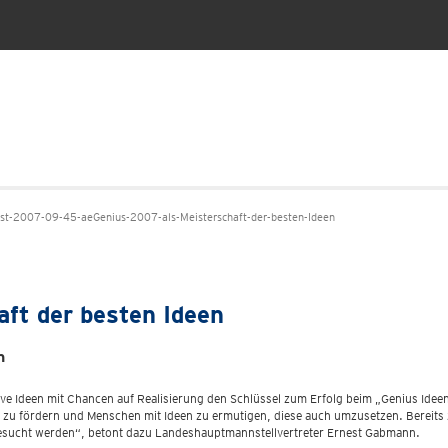
t-2007-09-45-aeGenius-2007-als-Meisterschaft-der-besten-Ideen
ft der besten Ideen
n
ve Ideen mit Chancen auf Realisierung den Schlüssel zum Erfolg beim „Genius Idee
en zu fördern und Menschen mit Ideen zu ermutigen, diese auch umzusetzen. Bereits
esucht werden“, betont dazu Landeshauptmannstellvertreter Ernest Gabmann.