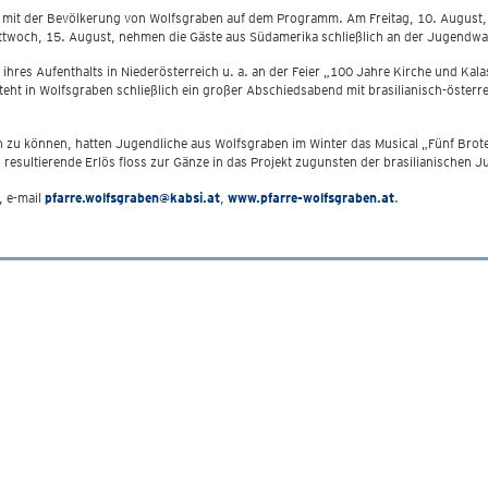
mit der Bevölkerung von Wolfsgraben auf dem Programm. Am Freitag, 10. August, t
twoch, 15. August, nehmen die Gäste aus Südamerika schließlich an der Jugendwallf
hres Aufenthalts in Niederösterreich u. a. an der Feier „100 Jahre Kirche und Kal
teht in Wolfsgraben schließlich ein großer Abschiedsabend mit brasilianisch-öster
en zu können, hatten Jugendliche aus Wolfsgraben im Winter das Musical „Fünf Brote
resultierende Erlös floss zur Gänze in das Projekt zugunsten der brasilianischen J
, e-mail
pfarre.wolfsgraben@kabsi.at
,
www.pfarre-wolfsgraben.at
.