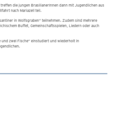
reffen die jungen BrasilianerInnen dann mit Jugendlichen aus
ahrt nach Mariazell teil.
asantiner in Wolfsgraben“ teilnehmen. Zudem sind mehrere
reichischem Buffet, Gemeinschaftsspielen, Liedern oder auch
 und zwei Fische“ einstudiert und wiederholt in
ugendlichen.