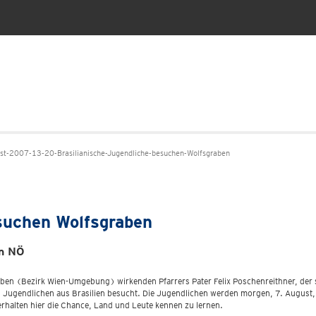
t-2007-13-20-Brasilianische-Jugendliche-besuchen-Wolfsgraben
esuchen Wolfsgraben
in NÖ
ben (Bezirk Wien-Umgebung) wirkenden Pfarrers Pater Felix Poschenreithner, der sei
Jugendlichen aus Brasilien besucht. Die Jugendlichen werden morgen, 7. August, 
erhalten hier die Chance, Land und Leute kennen zu lernen.