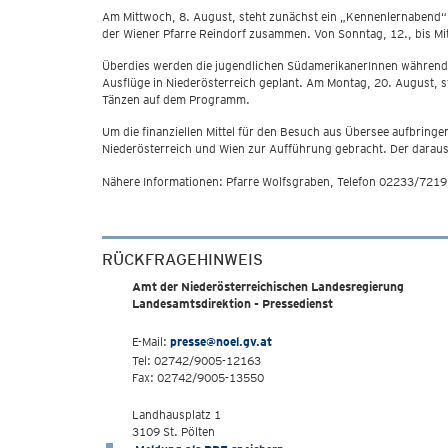
Am Mittwoch, 8. August, steht zunächst ein „Kennenlernabend“ 
der Wiener Pfarre Reindorf zusammen. Von Sonntag, 12., bis Mit
Überdies werden die jugendlichen SüdamerikanerInnen während i
Ausflüge in Niederösterreich geplant. Am Montag, 20. August, s
Tänzen auf dem Programm.
Um die finanziellen Mittel für den Besuch aus Übersee aufbring
Niederösterreich und Wien zur Aufführung gebracht. Der daraus 
Nähere Informationen: Pfarre Wolfsgraben, Telefon 02233/7219
RÜCKFRAGEHINWEIS
Amt der Niederösterreichischen Landesregierung
Landesamtsdirektion - Pressedienst
E-Mail:
presse@noel.gv.at
Tel: 02742/9005-12163
Fax: 02742/9005-13550
Landhausplatz 1
3109 St. Pölten