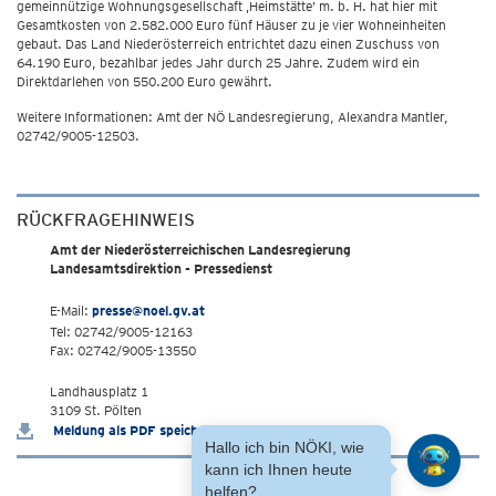
gemeinnützige Wohnungsgesellschaft ‚Heimstätte’ m. b. H. hat hier mit
Gesamtkosten von 2.582.000 Euro fünf Häuser zu je vier Wohneinheiten
gebaut. Das Land Niederösterreich entrichtet dazu einen Zuschuss von
64.190 Euro, bezahlbar jedes Jahr durch 25 Jahre. Zudem wird ein
Direktdarlehen von 550.200 Euro gewährt.
Weitere Informationen: Amt der NÖ Landesregierung, Alexandra Mantler,
02742/9005-12503.
RÜCKFRAGEHINWEIS
Amt der Niederösterreichischen Landesregierung
Landesamtsdirektion - Pressedienst
E-Mail:
presse@noel.gv.at
Tel: 02742/9005-12163
Fax: 02742/9005-13550
Landhausplatz 1
3109 St. Pölten
Meldung als PDF speichern
Hallo ich bin NÖKI, wie
kann ich Ihnen heute
helfen?