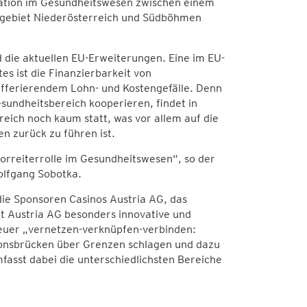
ration im Gesundheitswesen zwischen einem
ktgebiet Niederösterreich und Südböhmen
 die aktuellen EU-Erweiterungen. Eine im EU-
s ist die Finanzierbarkeit von
differierendem Lohn- und Kostengefälle. Denn
undheitsbereich kooperieren, findet in
eich noch kaum statt, was vor allem auf die
n zurück zu führen ist.
orreiterrolle im Gesundheitswesen“, so der
olfgang Sobotka.
ie Sponsoren Casinos Austria AG, das
t Austria AG besonders innovative und
euer „vernetzen-verknüpfen-verbinden:
tionsbrücken über Grenzen schlagen und dazu
fasst dabei die unterschiedlichsten Bereiche