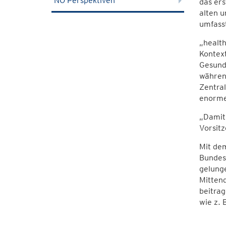
NÖ Perspektiven
das er
alten 
umfass
„health
Kontext
Gesundh
währen
Zentral
enormen
„Damit 
Vorsit
Mit de
Bundes
gelung
Mittend
beitrag
wie z. 