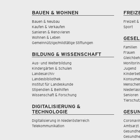
BAUEN & WOHNEN
FREIZ
Bauen & Neubau
Freizeit 
Kaufen & Verkaufen
Sport
Sanieren & Renovieren
Wohnen & Leben
GESEL
Gemeinnützige/mildtätige Stiftungen
Familien
Frauen
BILDUNG & WISSENSCHAFT
Gleichbeh
Aus- und Weiterbildung
Monitorin
Kindergärten & Schulen
Jugend
Landesarchiv
Kinderbe
Landesbibliothek
Konsumen
Institut für Landeskunde
Menschen
Stipendien & Beihilfen
Niederlas
Wissenschaft & Forschung
Senioren
Tierschut
DIGITALISIERUNG &
TECHNOLOGIE
GESUN
Digitalisierung in Niederösterreich
Coronavi
Telekommunikation
Amtsarzt 
Gesundhei
Gesundhe