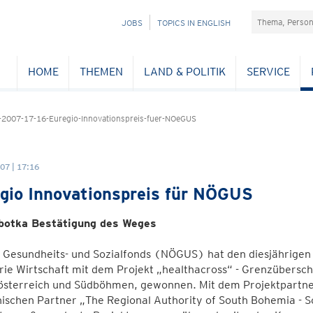
Suchefeld
NAVIGATION
JOBS
TOPICS IN ENGLISH
ÜBERSPRINGEN
HOME
THEMEN
LAND & POLITIK
SERVICE
2007-17-16-Euregio-Innovationspreis-fuer-NOeGUS
07 | 17:16
gio Innovationspreis für NÖGUS
botka Bestätigung des Weges
 Gesundheits- und Sozialfonds (NÖGUS) hat den diesjährigen
rie Wirtschaft mit dem Projekt „healthacross“ - Grenzübersc
österreich und Südböhmen, gewonnen. Mit dem Projektpart
ischen Partner „The Regional Authority of South Bohemia - S