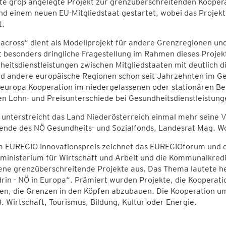
ste groß angelegte Projekt zur grenzüberschreitenden Koope
und einem neuen EU-Mitgliedstaat gestartet, wobei das Proje
t.
across“ dient als Modellprojekt für andere Grenzregionen und
 besonders dringliche Fragestellung im Rahmen dieses Projekte
eitsdienstleistungen zwischen Mitgliedstaaten mit deutlich 
d andere europäische Regionen schon seit Jahrzehnten im Ges
europa Kooperation im niedergelassenen oder stationären Ber
 Lohn- und Preisunterschiede bei Gesundheitsdienstleistunge
unterstreicht das Land Niederösterreich einmal mehr seine V
zende des NÖ Gesundheits- und Sozialfonds, Landesrat Mag. W
m EUREGIO Innovationspreis zeichnet das EUREGIOforum und d
ministerium für Wirtschaft und Arbeit und die Kommunalkredi
ene grenzüberschreitende Projekte aus. Das Thema lautete h
rin - NÖ in Europa“. Prämiert wurden Projekte, die Koopera
en, die Grenzen in den Köpfen abzubauen. Die Kooperation um
B. Wirtschaft, Tourismus, Bildung, Kultur oder Energie.