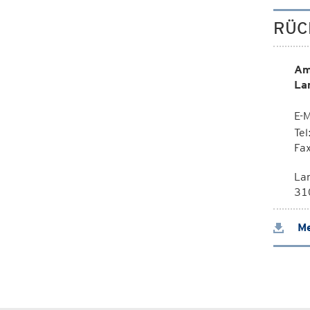
RÜC
Am
La
E-M
Te
Fa
La
310
Me