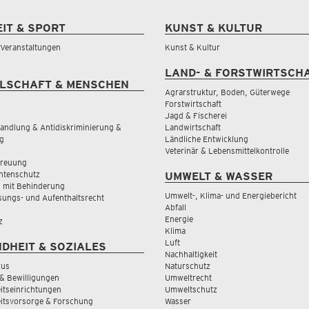
EIT & SPORT
KUNST & KULTUR
& Veranstaltungen
Kunst & Kultur
LAND- & FORSTWIRTSCH
LSCHAFT & MENSCHEN
Agrarstruktur, Boden, Güterwege
Forstwirtschaft
Jagd & Fischerei
andlung & Antidiskriminierung &
Landwirtschaft
g
Ländliche Entwicklung
Veterinär & Lebensmittelkontrolle
treuung
tenschutz
UMWELT & WASSER
 mit Behinderung
Umwelt-, Klima- und Energiebericht
sungs- und Aufenthaltsrecht
Abfall
Energie
z
Klima
Luft
DHEIT & SOZIALES
Nachhaltigkeit
rus
Naturschutz
& Bewilligungen
Umweltrecht
tseinrichtungen
Umweltschutz
itsvorsorge & Forschung
Wasser