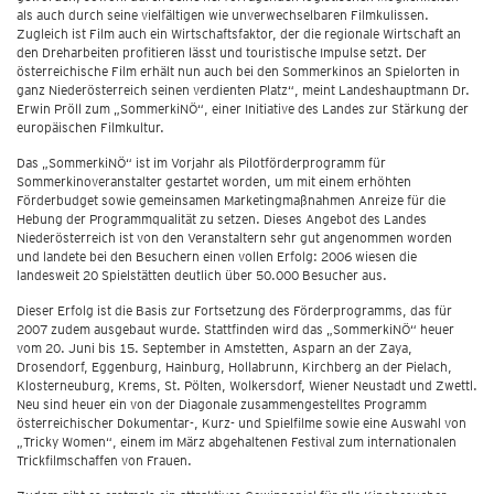
als auch durch seine vielfältigen wie unverwechselbaren Filmkulissen.
Zugleich ist Film auch ein Wirtschaftsfaktor, der die regionale Wirtschaft an
den Dreharbeiten profitieren lässt und touristische Impulse setzt. Der
österreichische Film erhält nun auch bei den Sommerkinos an Spielorten in
ganz Niederösterreich seinen verdienten Platz“, meint Landeshauptmann Dr.
Erwin Pröll zum „SommerkiNÖ“, einer Initiative des Landes zur Stärkung der
europäischen Filmkultur.
Das „SommerkiNÖ“ ist im Vorjahr als Pilotförderprogramm für
Sommerkinoveranstalter gestartet worden, um mit einem erhöhten
Förderbudget sowie gemeinsamen Marketingmaßnahmen Anreize für die
Hebung der Programmqualität zu setzen. Dieses Angebot des Landes
Niederösterreich ist von den Veranstaltern sehr gut angenommen worden
und landete bei den Besuchern einen vollen Erfolg: 2006 wiesen die
landesweit 20 Spielstätten deutlich über 50.000 Besucher aus.
Dieser Erfolg ist die Basis zur Fortsetzung des Förderprogramms, das für
2007 zudem ausgebaut wurde. Stattfinden wird das „SommerkiNÖ“ heuer
vom 20. Juni bis 15. September in Amstetten, Asparn an der Zaya,
Drosendorf, Eggenburg, Hainburg, Hollabrunn, Kirchberg an der Pielach,
Klosterneuburg, Krems, St. Pölten, Wolkersdorf, Wiener Neustadt und Zwettl.
Neu sind heuer ein von der Diagonale zusammengestelltes Programm
österreichischer Dokumentar-, Kurz- und Spielfilme sowie eine Auswahl von
„Tricky Women“, einem im März abgehaltenen Festival zum internationalen
Trickfilmschaffen von Frauen.