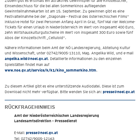
Zudem gibt es erstmals ein attraktives Gewinnspiel für alle Kinobesucher,
Einsendeschluss für die bei allen Sommerkinos aufliegenden
Gewinnteilnahmekarten ist am 15. September. Zu gewinnen gibt es eine
Festivalteilnahme bei der „Diagonale – Festival des österreichischen Films“
inklusive Hotel für zwei Personen Anfang April in Graz, fünf Mal vier Welcome-
Tickets für einen Urlaub in Niederösterreich im Wert von insgesamt 400 Euro,
zehn Wirtshauskulturgutscheine im Wert von insgesamt 300 Euro sowie fünf
Abos der Kinozeitschrift „Celluloid“.
Nähere Informationen beim Amt der NÖ Landesregierung, Abteilung Kultur
und Wissenschaft, unter 02742/9005-13110, Mag. Angelika Wild, und e-mail
angelika.wild@noel.gv.at
. Detaillierte Informationen zu den einzelnen
Spielstätten findet man auf
www.noe.gv.at/service/k/k1/kino_sommerkino.htm
.
Zu diesem Artikel gibt es eine unterstützende Audiodatei. Diese ist zum
Download nicht mehr verfügbar. Bitte wenden Sie sich an:
presse@noel.gv.at
RÜCKFRAGEHINWEIS
Amt der Niederösterreichischen Landesregierung
Landesamtsdirektion - Pressedienst
E-Mail:
presse@noel.gv.at
Tel: 02742/9005-12163