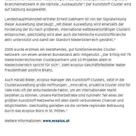
Branchennetzwerk in die nächste „Ausbaustufe“: Der Kunststoff-Cluster wird
auf Salzburg ausgeweitet.
Landeshauptmannstellvertreter Ernest Gabmann ist von der Signalwirkung
dieser Ausweitung überzeugt: „Mit dieser Ausweitung wird einerseits der
Forderung der EU nach größeren, international wettbewerbsfähigen Clustern
entsprochen, gleichzeitig wird aber auch die heimische Kunststoffbranche
aktiv unterstützt und damit der Standort Niederösterreich gestärkt.“
2005 wurde erstmals ein bestehendes, gut funktionierendes Cluster-
Netzwerk von einem anderen Bundesland aktiv mitgenutzt. „Der Erfolg mit 75
niederösterreichischen Clusterpartnern und 10 Projekten allein in
Niederösterreich spricht für sich“, zieht ecoplus-Geschäftsfeldleiter Walter
Freudenthaler positive Bilanz.
Auch Harald Bleier, ecoplus-Manager des Kunststoff-Clusters, setzt in die
Clusterausweitung große Hoffnungen: „Innovative, proaktive Cluster sind für
viele KMU oft der entscheidende Faktor, um am internationalen Markt
bestehen zu können. Unsere Partnerbetriebe sind nunmehr Teil eines der
größten Kunststoff-Netzwerke mit allen damit verbundenen Chancen und
Möglichkeiten. Gleichzeitig genießen sie die Vorteile regionaler Betreuung
durch das ecoplus-Büro in St. Pölten.“
Weitere Informationen:
www.ecoplus.at