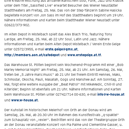
Eine kreative Mischung aus afroamerikanischem Soul, Funk, Jazz und Klassik
unter dem Titel „Sassified Live“ erwartet Besucher des Wiener Neustädter
Stadttheaters am Freitag, 25. Mai. Das von der Step-Tänzerin Sabine Hasicka
begleitete Konzert von Jon Sass im Hof des Stadttheaters beginnt um 19 Uhr.
Nähere Informationen und Karten beim Stadttheater Wiener Neustadt unter
02622/373-902.
Im Alten Depot in Mistelbach spielt das Alex Blach Trio, featuring Tony
Lardge, am Freitag, 25. Mai, ab 22 Uhr Soul, Latin und Jazz. Nähere
Informationen und Karten beim Alten Depot Mistelbach / Verein Erste Geige
unter 02572/3955, e-mail
erste.geige@gmx.at
,
http://members.aon.at/cafedepot
und
www.erstegeige.at.tf
.
Das Warehouse St. Pölten beginnt sein Wochenend-Programm mit einer „Bob
Marley Memorial Night“ am Freitag, 25. Mai, ab 21 Uhr. Am Samstag, 26. Mai,
treten bei „5 Jahre mars:music“ ab 21 Uhr bei freiem Eintritt Hennes, Maks,
Schmodar, Okocha, Pauli, Masallah, Gogs und Manshee auf. Am Sonntag, 27.
Mai, folgt eine weitere Ausgabe der „Beat Patrol“ mit MikeMedic, Chill-Ill und
Kiterider; Beginn ist ebenfalls um 21 Uhr. Nähere Informationen und Karten
beim Warehouse St. Pölten unter 02742/714 00-630, e-mail
info@w-house.at
und
www.w-house.at
.
Der Kuhstall im historischen Meierhof von Orth an der Donau wird am
Samstag, 26. Mai, ab 20.30 Uhr im Rahmen des Kunstfestivals „q-spaktel“
zum Schauplatz von „vexier“. Bestritten wird das von der Theatergruppe Orth
an der Donau veranstaltete Konzert von Pia Palme und Clementine Gasser, u.