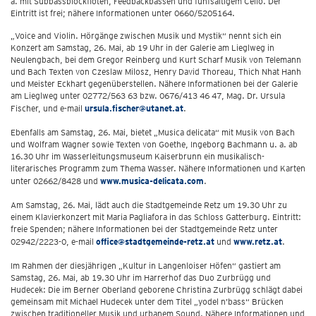
a. mit Subbassblockflöten, Feedbackbässen und fünfsaitigem Cello. Der
Eintritt ist frei; nähere Informationen unter 0660/5205164.
„Voice and Violin. Hörgänge zwischen Musik und Mystik“ nennt sich ein
Konzert am Samstag, 26. Mai, ab 19 Uhr in der Galerie am Lieglweg in
Neulengbach, bei dem Gregor Reinberg und Kurt Scharf Musik von Telemann
und Bach Texten von Czeslaw Milosz, Henry David Thoreau, Thich Nhat Hanh
und Meister Eckhart gegenüberstellen. Nähere Informationen bei der Galerie
am Lieglweg unter 02772/563 63 bzw. 0676/413 46 47, Mag. Dr. Ursula
Fischer, und e-mail
ursula.fischer@utanet.at
.
Ebenfalls am Samstag, 26. Mai, bietet „Musica delicata“ mit Musik von Bach
und Wolfram Wagner sowie Texten von Goethe, Ingeborg Bachmann u. a. ab
16.30 Uhr im Wasserleitungsmuseum Kaiserbrunn ein musikalisch-
literarisches Programm zum Thema Wasser. Nähere Informationen und Karten
unter 02662/8428 und
www.musica-delicata.com
.
Am Samstag, 26. Mai, lädt auch die Stadtgemeinde Retz um 19.30 Uhr zu
einem Klavierkonzert mit Maria Pagliafora in das Schloss Gatterburg. Eintritt:
freie Spenden; nähere Informationen bei der Stadtgemeinde Retz unter
02942/2223-0, e-mail
office@stadtgemeinde-retz.at
und
www.retz.at
.
Im Rahmen der diesjährigen „Kultur in Langenloiser Höfen“ gastiert am
Samstag, 26. Mai, ab 19.30 Uhr im Harrerhof das Duo Zurbrügg und
Hudecek: Die im Berner Oberland geborene Christina Zurbrügg schlägt dabei
gemeinsam mit Michael Hudecek unter dem Titel „yodel n’bass“ Brücken
zwischen traditioneller Musik und urbanem Sound. Nähere Informationen und