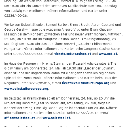
Mödling. Mit Werken von Beethoven, Mozart u. a. folgt am Freitag, 25. Mai,
um 18.30 Uhr ein Konzert der Beethoven-Musikschule zum 180. Todestag
von Ludwig van Beethoven. Nähere Informationen und Karten unter
02236/400-26.
Werke von Robert Stiegler, Samuel Barber, Ernest Bloch, Aaron Copland und
George Gershwin spielt die Academia Allegro Vivo unter Bijan Khadem-
Missagh bei dem Konzert „Zwischen alter und neuer Welt“ morgen, Mittwoch,
23. Mai, ab 19.30 Uhr im Congress Casino Baden. Am Pfingstmontag, 28.
Mai, folgt um 15.30 Uhr das Jubiläumskonzert „50 Jahre Philharmonia
Hungarica“. Nähere Informationen und Karten beim Congress Casino Baden
unter 02252/444 96-444, e-mail
tickets.ccb@casinos.at
und
www.ccb.at
.
Im Haus der Regionen in Krems/Stein singen Ruzsa Nikolic-Lakatos & The
Gipsy Family am Donnerstag, 24. Mai, ab 19.30 Uhr „Lieder der Lovara“,
einer Gruppe der ungarischen Roma mit einer ganz speziellen regionalen
Spielart der Roma-Musik. Nähere Informationen und Karten beim Haus der
Regionen unter 02732/85015, e-mail
ticket@volkskultureuropa.org
und
www.volkskultureuropa.org
.
Im Salzstadl in Krems/Stein spielt am Donnerstag, 24. Mai, ab 20 Uhr die
Project Big Band mit „Feel So Good" auf, am Freitag, 25. Mai, folgt ein
Konzert der Swing Time Big Band; Beginn ist ebenfalls um 20 Uhr. Nähere
Informationen und Karten beim Salzstadl unter 02732/703 12, e-mail
office@salzstadl.at
und
www.salzstadl.at
.