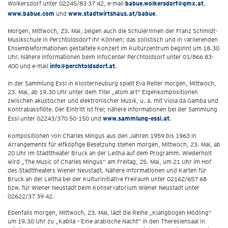
Wolkersdorf unter 02245/83 37 42, e-mail
babue.wolkersdorf@gmx.at
,
www.babue.com
und
www.stadtwirtshaus.at/babue
.
Morgen, Mittwoch, 23. Mai, zeigen auch die SchülerInnen der Franz Schmidt-
Musikschule in Perchtoldsdorf ihr Können; das solistisch und in variierenden
Ensembleformationen gestaltete Konzert im Kulturzentrum beginnt um 18.30
Uhr. Nähere Informationen beim InfoCenter Perchtoldsorf unter 01/866 83-
400 und e-mail
info@perchtoldsdorf.at
.
In der Sammlung Essl in Klosterneuburg spielt Eva Reiter morgen, Mittwoch,
23. Mai, ab 19.30 Uhr unter dem Titel „atom art“ Eigenkompositionen
zwischen akustischer und elektronischer Musik, u. a. mit Viola da Gamba und
Kontrabassflöte. Der Eintritt ist frei; nähere Informationen bei der Sammlung
Essl unter 02243/370 50-150 und
www.sammlung-essl.at
.
Kompositionen von Charles Mingus aus den Jahren 1959 bis 1963 in
Arrangements für elfköpfige Besetzung stehen morgen, Mittwoch, 23. Mai, ab
20 Uhr im Stadttheater Bruck an der Leitha auf dem Programm. Wiederholt
wird „The Music of Charles Mingus“ am Freitag, 25. Mai, um 21 Uhr im Hof
des Stadttheaters Wiener Neustadt. Nähere Informationen und Karten für
Bruck an der Leitha bei der Kulturinitiative Freiraum unter 02162/657 68
bzw. für Wiener Neustadt beim Konservatorium Wiener Neustadt unter
02622/37 39 42.
Ebenfalls morgen, Mittwoch, 23. Mai, lädt die Reihe „Klangbogen Mödling“
um 19.30 Uhr zu „Kabila – Eine arabische Nacht“ in den Theresiensaal in