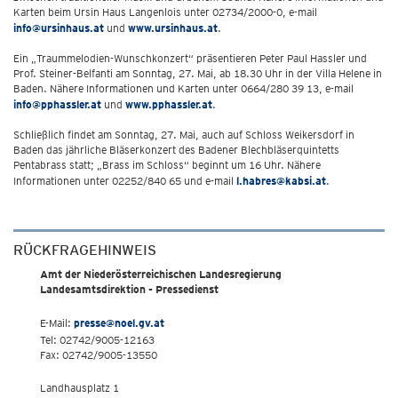
Karten beim Ursin Haus Langenlois unter 02734/2000-0, e-mail
info@ursinhaus.at
und
www.ursinhaus.at
.
Ein „Traummelodien-Wunschkonzert“ präsentieren Peter Paul Hassler und
Prof. Steiner-Belfanti am Sonntag, 27. Mai, ab 18.30 Uhr in der Villa Helene in
Baden. Nähere Informationen und Karten unter 0664/280 39 13, e-mail
info@pphassler.at
und
www.pphassler.at
.
Schließlich findet am Sonntag, 27. Mai, auch auf Schloss Weikersdorf in
Baden das jährliche Bläserkonzert des Badener Blechbläserquintetts
Pentabrass statt; „Brass im Schloss“ beginnt um 16 Uhr. Nähere
Informationen unter 02252/840 65 und e-mail
l.habres@kabsi.at
.
RÜCKFRAGEHINWEIS
Amt der Niederösterreichischen Landesregierung
Landesamtsdirektion - Pressedienst
E-Mail:
presse@noel.gv.at
Tel: 02742/9005-12163
Fax: 02742/9005-13550
Landhausplatz 1