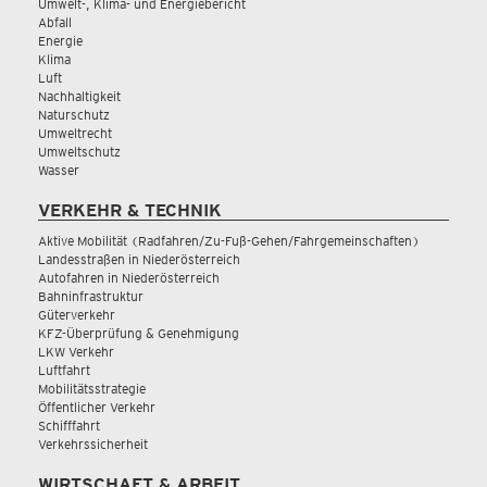
Umwelt-, Klima- und Energiebericht
Abfall
Energie
Klima
Luft
Nachhaltigkeit
Naturschutz
Umweltrecht
Umweltschutz
Wasser
VERKEHR & TECHNIK
Aktive Mobilität (Radfahren/Zu-Fuß-Gehen/Fahrgemeinschaften)
Landesstraßen in Niederösterreich
Autofahren in Niederösterreich
Bahninfrastruktur
Güterverkehr
KFZ-Überprüfung & Genehmigung
LKW Verkehr
Luftfahrt
Mobilitätsstrategie
Öffentlicher Verkehr
Schifffahrt
Verkehrssicherheit
WIRTSCHAFT & ARBEIT