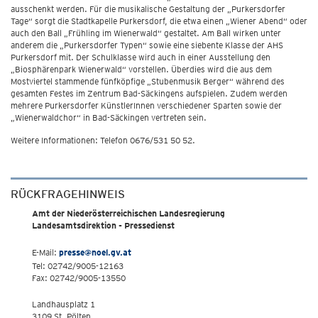
ausschenkt werden. Für die musikalische Gestaltung der „Purkersdorfer
Tage“ sorgt die Stadtkapelle Purkersdorf, die etwa einen „Wiener Abend“ oder
auch den Ball „Frühling im Wienerwald“ gestaltet. Am Ball wirken unter
anderem die „Purkersdorfer Typen“ sowie eine siebente Klasse der AHS
Purkersdorf mit. Der Schulklasse wird auch in einer Ausstellung den
„Biosphärenpark Wienerwald“ vorstellen. Überdies wird die aus dem
Mostviertel stammende fünfköpfige „Stubenmusik Berger“ während des
gesamten Festes im Zentrum Bad-Säckingens aufspielen. Zudem werden
mehrere Purkersdorfer KünstlerInnen verschiedener Sparten sowie der
„Wienerwaldchor“ in Bad-Säckingen vertreten sein.
Weitere Informationen: Telefon 0676/531 50 52.
RÜCKFRAGEHINWEIS
Amt der Niederösterreichischen Landesregierung
Landesamtsdirektion - Pressedienst
E-Mail:
presse@noel.gv.at
Tel: 02742/9005-12163
Fax: 02742/9005-13550
Landhausplatz 1
3109 St. Pölten