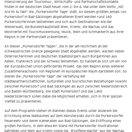
Intensivierung der Tourismus-, Wirtschafts- und Partnerschaftskontakte
finden in der deutschen Stadt heuer vom 2. bis 6. Mai unter dem Motto „NÖ
4/4 im ¾ Takt“ die „Purkersdorfer Tage“ statt. An diesem größten jemals von
Purkersdorf in Bad-Säckingen abgehaltenen Event werden rund 160
PurkersdorferInnen teilnehmen und sich auch Destinationen wie der
Wienerwald, die Bundeshauptstadt Wien, Krems, die Wachau und das
Mostviertel mit Tourismuswerbung, Musik, Wein und Schmankerln aus ihrer
Region in der Partnerstadt präsentieren.
An diesen „Purkersdorfer Tagen“, die in der am Hochrhein an der
schweizerischen Grenze gelegenen Stadt abgehalten werden, werden neben
ÖsterreicherInnen und deutschen Staatsbürgern auch BürgerInnen aus
Italien, Frankreich und der Schweiz teilnehmen. Es handelt es sich um ein von
der Europäischen Union gefördertes Projekt, das den Beginn eines weiteren
Zusammenwachsens von Regionen im europäischen Raum darstellen soll. So
dienen die „Purkersdorfer Tage“ der Vertiefung der
städtepartnerschaftlichen, kulturellen und touristischen Beziehungen sowohl
zwischen Purkersdorf und Bad Säckingen als auch zwischen Niederösterreich
und Baden-Württemberg. Die Stadt Purkersdorf und das Land
Niederösterreich sollen dabei die Möglichkeit erhalten, sich in ihrer ganzen
Vielfalt zu präsentieren.
Auf dem Programm stehen im Rahmen dieses Events unter anderem die
Errichtung eines Maibaumes auf dem Münsterplatz durch die Purkersdorfer
Feuerwehr und deren Kameraden aus Bad-Säckingen, die Eröffnung eines
großen Pavillons, in dem etwa ein Stand mit Purkersdorfer Illustrationen
betrieben und Wein aus Krems sowie die „B’soffene Marille“ aus der Wachau