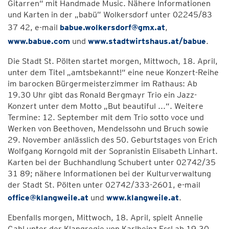
Gitarren“ mit Handmade Music. Nähere Informationen
und Karten in der „babü” Wolkersdorf unter 02245/83
37 42, e-mail
babue.wolkersdorf@gmx.at
,
www.babue.com
und
www.stadtwirtshaus.at/babue
.
Die Stadt St. Pölten startet morgen, Mittwoch, 18. April,
unter dem Titel „amtsbekannt!“ eine neue Konzert-Reihe
im barocken Bürgermeisterzimmer im Rathaus: Ab
19.30 Uhr gibt das Ronald Bergmayr Trio ein Jazz-
Konzert unter dem Motto „But beautiful ...“. Weitere
Termine: 12. September mit dem Trio sotto voce und
Werken von Beethoven, Mendelssohn und Bruch sowie
29. November anlässlich des 50. Geburtstages von Erich
Wolfgang Korngold mit der Sopranistin Elisabeth Linhart.
Karten bei der Buchhandlung Schubert unter 02742/35
31 89; nähere Informationen bei der Kulturverwaltung
der Stadt St. Pölten unter 02742/333-2601, e-mail
office@klangweile.at
und
www.klangweile.at
.
Ebenfalls morgen, Mittwoch, 18. April, spielt Annelie
Gahl unter der Klangregie von Karlheinz Essl ab 19.30