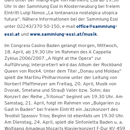
Uhr in der Sammlung Essl in Klosterneuburg bei freiem
Eintritt Luigi Nonos „La lontananza nostalgica utopica
futura“. Nähere Informationen bei der Sammlung Essl
unter 02243/370 50-150, e-mail
office@sammlung-
essl.at
und
www.sammlung-essl.at/musik
.
Im Congress Casino Baden gelangt morgen, Mittwoch,
18. April, ab 19.30 Uhr im Rahmen des A Cappella
Zyklus 2006/2007 „A Night at the Opera“ zur
Aufführung; interpretiert wird das Album der Rockband
Queen von Rock4. Unter dem Titel „Donau und Moldau“
spielt die Martinu Philharmonie unter der Leitung von
Norbert Pfafflmeyer am Freitag, 20. April, Musik von
Dvorak, Smetana und Strauß Vater bzw. Sohn; das
Konzert der Reihe „Tritonus“ beginnt um 19.30 Uhr. Am
Samstag, 21. April, folgt im Rahmen von „Bulgarien zu
Gast in Baden“ bei freiem Eintritt ein Jazzkonzert des
Teodisii Spassov Trios; Beginn ist ebenfalls um 19.30 Uhr.
Am Dienstag, 24. April, spielt die Sinfonietta Baden u. a.
Wolfgang Amadeus Mozarts Klavierkonzert F-Dur KV 459