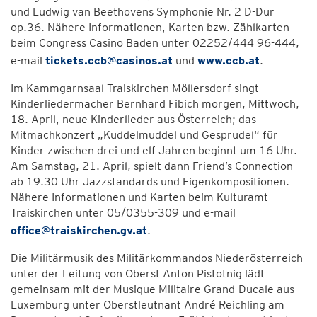
und Ludwig van Beethovens Symphonie Nr. 2 D-Dur
op.36. Nähere Informationen, Karten bzw. Zählkarten
beim Congress Casino Baden unter 02252/444 96-444,
e-mail
tickets.ccb@casinos.at
und
www.ccb.at
.
Im Kammgarnsaal Traiskirchen Möllersdorf singt
Kinderliedermacher Bernhard Fibich morgen, Mittwoch,
18. April, neue Kinderlieder aus Österreich; das
Mitmachkonzert „Kuddelmuddel und Gesprudel“ für
Kinder zwischen drei und elf Jahren beginnt um 16 Uhr.
Am Samstag, 21. April, spielt dann Friend’s Connection
ab 19.30 Uhr Jazzstandards und Eigenkompositionen.
Nähere Informationen und Karten beim Kulturamt
Traiskirchen unter 05/0355-309 und e-mail
office@traiskirchen.gv.at
.
Die Militärmusik des Militärkommandos Niederösterreich
unter der Leitung von Oberst Anton Pistotnig lädt
gemeinsam mit der Musique Militaire Grand-Ducale aus
Luxemburg unter Oberstleutnant André Reichling am