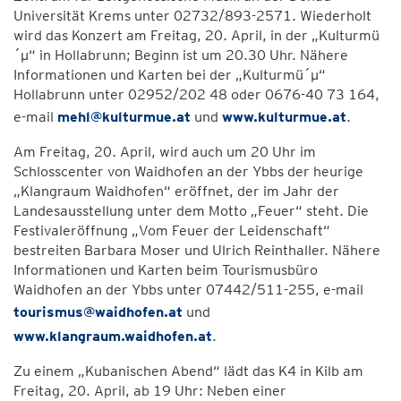
Universität Krems unter 02732/893-2571. Wiederholt
wird das Konzert am Freitag, 20. April, in der „Kulturmü
´µ“ in Hollabrunn; Beginn ist um 20.30 Uhr. Nähere
Informationen und Karten bei der „Kulturmü´µ“
Hollabrunn unter 02952/202 48 oder 0676-40 73 164,
e-mail
mehl@kulturmue.at
und
www.kulturmue.at
.
Am Freitag, 20. April, wird auch um 20 Uhr im
Schlosscenter von Waidhofen an der Ybbs der heurige
„Klangraum Waidhofen“ eröffnet, der im Jahr der
Landesausstellung unter dem Motto „Feuer“ steht. Die
Festivaleröffnung „Vom Feuer der Leidenschaft“
bestreiten Barbara Moser und Ulrich Reinthaller. Nähere
Informationen und Karten beim Tourismusbüro
Waidhofen an der Ybbs unter 07442/511-255, e-mail
tourismus@waidhofen.at
und
www.klangraum.waidhofen.at
.
Zu einem „Kubanischen Abend“ lädt das K4 in Kilb am
Freitag, 20. April, ab 19 Uhr: Neben einer