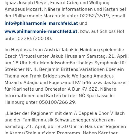
Ignaz Joseph Pleyel, Edvard Grieg und Wolfgang
Amadeus Mozart. Nähere Informationen und Karten bei
der Philharmonie Marchfeld unter 02282/3519, e-mail
info@philharmonie-marchfeld.at
und
www.philharmonie-marchfeld.at
, bzw. auf Schloss Hof
unter 02285/200 00.
Im Haydnsaal von Austria Tabak in Hainburg spielen die
Czech Virtuosi unter Jakub Hrusa am Samstag, 21. April,
um 18 Uhr Felix Mendelssohn-Bartholdys Symphonie für
Streicher Nr. 4, Benjamin Brittens Variationen über ein
Thema von Frank Bridge sowie Wolfgang Amadeus
Mozarts Adagio und Fuge c-moll KV 546 bzw. das Konzert
für Klarinette und Orchester A-Dur KV 622. Nähere
Informationen und Karten bei der NÖ Sparkasse in
Hainburg unter 050100/266 29.
„Lieder der Regionen“ mit dem A Cappella Chor Villach
und der Familienmusik Schwarzenegger stehen am
Samstag, 21. April, ab 19.30 Uhr im Haus der Regionen
in Krems/Stein auf dem Programm. Neben Kärntner