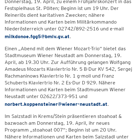
Donnerstag, 19. April, zu einem Frühjahrskonzert in das
Festspielhaus St. Pölten; Beginn ist um 19 Uhr. Der
Reinerlös dient karitativen Zwecken; nähere
Informationen und Karten beim Militärkommando
Niederösterreich unter 02742/892-2516 und e-mail
milkdonoe.fgg5@bmlv.gv.at
.
Einen „Abend mit dem Wiener Mozart-Trio“ bietet das
Stadtmuseum Wiener Neustadt am Donnerstag, 19.
April, ab 19.30 Uhr. Zur Aufführung gelangen Wolfgang
Amadeus Mozarts Klaviertrio Nr. 5 B-Dur KV 542, Sergej
Rachmaninows Klaviertrio Nr. 1 g-moll und Franz
Schuberts Klaviertrio Nr. 2 Es-Dur D 929. Nähere
Informationen und Karten beim Stadtmuseum Wiener
Neustadt unter 02622/373-951 und
norbert.koppensteiner@wiener-neustadt.at
.
Im Salzstadl in Krems/Stein präsentieren stoahoat &
bazwoach am Donnerstag, 19. April, ihr neues
Programm „stoahoat 007“; Beginn ist um 20 Uhr.
Nähere Informationen und Karten beim Salzstadl unter