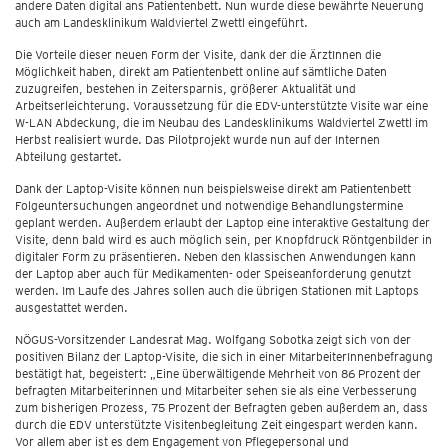
andere Daten digital ans Patientenbett. Nun wurde diese bewährte Neuerung
auch am Landesklinikum Waldviertel Zwettl eingeführt.
Die Vorteile dieser neuen Form der Visite, dank der die ÄrztInnen die
Möglichkeit haben, direkt am Patientenbett online auf sämtliche Daten
zuzugreifen, bestehen in Zeitersparnis, größerer Aktualität und
Arbeitserleichterung. Voraussetzung für die EDV-unterstützte Visite war eine
W-LAN Abdeckung, die im Neubau des Landesklinikums Waldviertel Zwettl im
Herbst realisiert wurde. Das Pilotprojekt wurde nun auf der Internen
Abteilung gestartet.
Dank der Laptop-Visite können nun beispielsweise direkt am Patientenbett
Folgeuntersuchungen angeordnet und notwendige Behandlungstermine
geplant werden. Außerdem erlaubt der Laptop eine interaktive Gestaltung der
Visite, denn bald wird es auch möglich sein, per Knopfdruck Röntgenbilder in
digitaler Form zu präsentieren. Neben den klassischen Anwendungen kann
der Laptop aber auch für Medikamenten- oder Speiseanforderung genutzt
werden. Im Laufe des Jahres sollen auch die übrigen Stationen mit Laptops
ausgestattet werden.
NÖGUS-Vorsitzender Landesrat Mag. Wolfgang Sobotka zeigt sich von der
positiven Bilanz der Laptop-Visite, die sich in einer MitarbeiterInnenbefragung
bestätigt hat, begeistert: „Eine überwältigende Mehrheit von 86 Prozent der
befragten Mitarbeiterinnen und Mitarbeiter sehen sie als eine Verbesserung
zum bisherigen Prozess, 75 Prozent der Befragten geben außerdem an, dass
durch die EDV unterstützte Visitenbegleitung Zeit eingespart werden kann.
Vor allem aber ist es dem Engagement von Pflegepersonal und