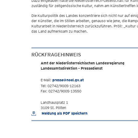
Dazu eingeladen hatte die Niederösterreich-Gesellschaft für Kun
zuständig für zeitgenössische Kultur, nahm am Künstlertreffen in 
Die Kulturpolitik des Landes konzentriere sich nicht nur auf ein
der Künstler, die im Stillen arbeiten, genauso wie jene, die R
Kulturarbeit in Niederösterreich zurückzuführen. Pröll: „Kultur 
das Land aufmerksam zu machen.
RÜCKFRAGEHINWEIS
Amt der Niederösterreichischen Landesregierung
Landesamtsdirektion - Pressedienst
E-Mail:
presse@noel.gv.at
Tel: 02742/9005-12163
Fax: 02742/9005-13550
Landhausplatz 1
3109 St. Pölten
Meldung als PDF speichern