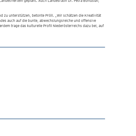
 Landesvierteln geplant. Auch Landesrätin Dr. Petra Bohuslav,
d zu unterstützen, betonte Pröll. „Wir schätzen die Kreativität
andes auch auf die bunte, abwechslungsreiche und offensive
rdem trage das kulturelle Profil Niederösterreichs dazu bei, auf