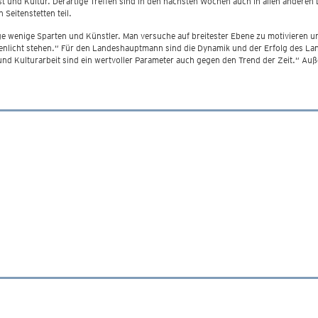
st und Kultur. Derartige Treffen sind in den nächsten Wochen auch in allen anderen
Seitenstetten teil.
ige wenige Sparten und Künstler. Man versuche auf breitester Ebene zu motivieren un
ampenlicht stehen.“ Für den Landeshauptmann sind die Dynamik und der Erfolg des L
und Kulturarbeit sind ein wertvoller Parameter auch gegen den Trend der Zeit.“ Auße