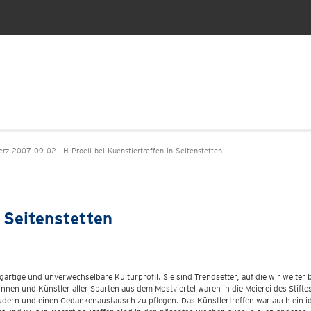
-2007-09-02-LH-Proell-bei-Kuenstlertreffen-in-Seitenstetten
n Seitenstetten
gartige und unverwechselbare Kulturprofil. Sie sind Trendsetter, auf die wir weite
innen und Künstler aller Sparten aus dem Mostviertel waren in die Meierei des Stif
udern und einen Gedankenaustausch zu pflegen. Das Künstlertreffen war auch ein 