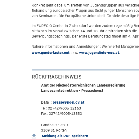
Konkret geht dabei um Treffen von Jugendgruppen aus verschie
Behandlung europäischer Fragen aus Sicht junger Menschen sow
von Seminaren. Die Europäische Union stellt für viele derartige 
Im EUREGIO Center in Zistersdorf werden zudem regelmäßig Ber
Mittwoch im Monat zwischen 14 und 18 Uhr erstrecken sich die
Bewerbungscoachings. Der erste Beratungstag findet am 4. Apri
Nähere Informationen und Anmeldungen: Weinviertel Management
www.genderfactor.net
bzw.
www.jugendinfo-noe.at
.
RÜCKFRAGEHINWEIS
Amt der Niederösterreichischen Landesregierung
Landesamtsdirektion - Pressedienst
E-Mail:
presse@noel.gv.at
Tel: 02742/9005-12163
Fax: 02742/9005-13550
Landhausplatz 1
3109 St. Pölten
Meldung als PDF speichern