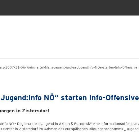
z-2007-11-56-Weinviertel-Management-und-aeJugendInfo-NOe-starten-Info-Offensive
Jugend:Info NÖ“ starten Info-Offensive
orgen in Zistersdorf
Info NÖ – Regionalstelle Jugend in Aktion & Eurodesk“ eine Informationsoffensiv
Center in Zistersdorf im Rahmen des europäischen Bildungsprogramms „Jugend in