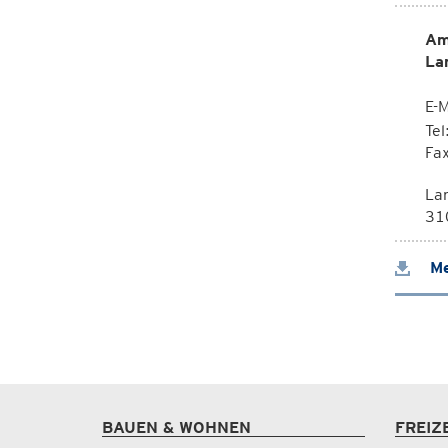
Am
La
E-M
Te
Fa
La
310
Me
BAUEN & WOHNEN
FREIZ