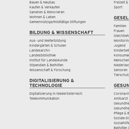
Bauen & Neubau
Freizeit 
Kaufen & Verkaufen
Sport
Sanieren & Renovieren
Wohnen & Leben
GESEL
Gemeinnützige/mildtätige Stiftungen
Familien
Frauen
BILDUNG & WISSENSCHAFT
Gleichbeh
Aus- und Weiterbildung
Monitorin
Kindergärten & Schulen
Jugend
Landesarchiv
Kinderbe
Landesbibliothek
Konsumen
Institut für Landeskunde
Menschen
Stipendien & Beihilfen
Niederlas
Wissenschaft & Forschung
Senioren
Tierschut
DIGITALISIERUNG &
TECHNOLOGIE
GESUN
Digitalisierung in Niederösterreich
Coronavi
Telekommunikation
Amtsarzt 
Gesundhei
Gesundhe
Pflege & 
Soziale D
Sozialhilf
Beihilfen