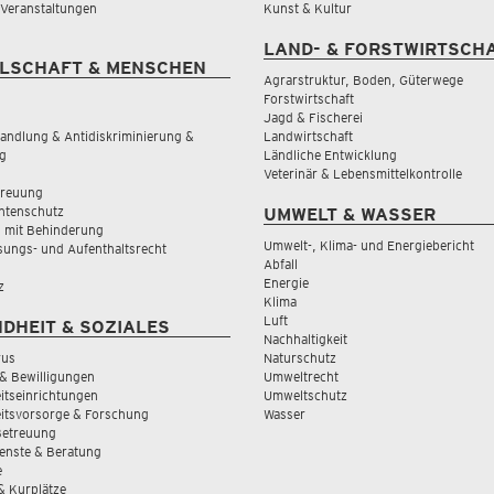
& Veranstaltungen
Kunst & Kultur
LAND- & FORSTWIRTSCH
LSCHAFT & MENSCHEN
Agrarstruktur, Boden, Güterwege
Forstwirtschaft
Jagd & Fischerei
andlung & Antidiskriminierung &
Landwirtschaft
g
Ländliche Entwicklung
Veterinär & Lebensmittelkontrolle
treuung
tenschutz
UMWELT & WASSER
 mit Behinderung
Umwelt-, Klima- und Energiebericht
sungs- und Aufenthaltsrecht
Abfall
Energie
z
Klima
Luft
DHEIT & SOZIALES
Nachhaltigkeit
rus
Naturschutz
& Bewilligungen
Umweltrecht
tseinrichtungen
Umweltschutz
itsvorsorge & Forschung
Wasser
Betreuung
ienste & Beratung
e
 & Kurplätze