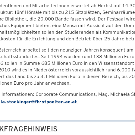
udentInnen und MitarbeiterInnen erwartet ab Herbst auf 14.
ruktur: fünf Hörsäle mit bis zu 215 Sitzplätzen, Seminarräu
 Bibliothek, die 20.000 Bände fassen wird. Der Festsaal wir
ches Equipment bieten; eine Mensa mit Aussicht auf den Dom 
altsmöglichkeiten sollen den Studierenden als Kommunikatio
osten für die Errichtung und den Betrieb über 25 Jahre betr
österreich arbeitet seit den neunziger Jahren konsequent am
chaftsstandortes. Seit 1994 wurden rund 138 Millionen Euro i
6 sollen in Summe 685 Millionen Euro in den Wissensstandort 
10 wird es in Niederösterreich voraussichtlich rund 6.000 
ert das Land bis zu 3,1 Millionen Euro in diesen Bereich, bis
lionen Euro pro Jahr anwachsen.
 Informationen: Corporate Communications, Mag. Michaela St
la.stockinger@fh-stpoelten.ac.at
.
KFRAGEHINWEIS