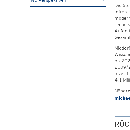
NÖ Perspektiven
Die St
Infrast
moderne
technis
Aufenth
Gesamtk
Nieder
Wissens
bis 202
2009/20
investi
4,1 Mil
Nähere
michae
RÜC