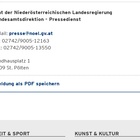
t der Niederösterreichischen Landesregierung
ndesamtsdirektion - Pressedienst
ail:
presse@noel.gv.at
l: 02742/9005-12163
x: 02742/9005-13550
ndhausplatz 1
9 St. Pölten
ldung als PDF speichern
EIT & SPORT
KUNST & KULTUR