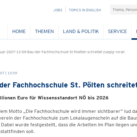
Suchefeld
NAVIGATION
JOBS
TOPICS IN ENGLISH
ÜBERSPRINGEN
HOME
THEMEN
LAND & POLITIK
SERVICE
ar-2007-13-59-Bau-der-Fachhochschule-St-Poelten-schreitet-zuegig-voran
07 | 13:59
der Fachhochschule St. Pölten schreite
llionen Euro für Wissensstandort NÖ bis 2026
dem Motto „Die Fachhochschule wird immer sichtbarer“ lud d
erein der Fachhochschule zum Lokalaugenschein auf die Bauste
 Dabei wurde festgestellt, dass die Arbeiten im Plan liegen un
stattfinden soll.