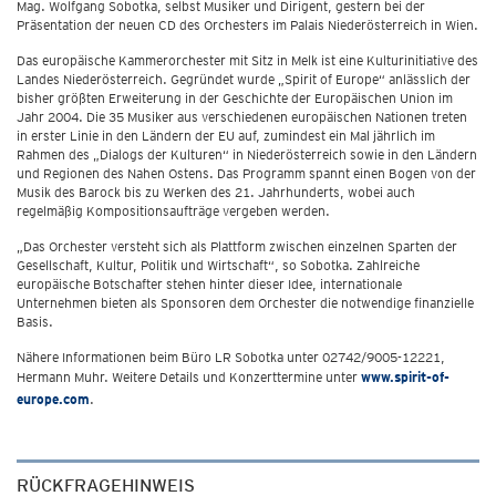
Mag. Wolfgang Sobotka, selbst Musiker und Dirigent, gestern bei der
Präsentation der neuen CD des Orchesters im Palais Niederösterreich in Wien.
Das europäische Kammerorchester mit Sitz in Melk ist eine Kulturinitiative des
Landes Niederösterreich. Gegründet wurde „Spirit of Europe“ anlässlich der
bisher größten Erweiterung in der Geschichte der Europäischen Union im
Jahr 2004. Die 35 Musiker aus verschiedenen europäischen Nationen treten
in erster Linie in den Ländern der EU auf, zumindest ein Mal jährlich im
Rahmen des „Dialogs der Kulturen“ in Niederösterreich sowie in den Ländern
und Regionen des Nahen Ostens. Das Programm spannt einen Bogen von der
Musik des Barock bis zu Werken des 21. Jahrhunderts, wobei auch
regelmäßig Kompositionsaufträge vergeben werden.
„Das Orchester versteht sich als Plattform zwischen einzelnen Sparten der
Gesellschaft, Kultur, Politik und Wirtschaft“, so Sobotka. Zahlreiche
europäische Botschafter stehen hinter dieser Idee, internationale
Unternehmen bieten als Sponsoren dem Orchester die notwendige finanzielle
Basis.
Nähere Informationen beim Büro LR Sobotka unter 02742/9005-12221,
Hermann Muhr. Weitere Details und Konzerttermine unter
www.spirit-of-
europe.com
.
RÜCKFRAGEHINWEIS