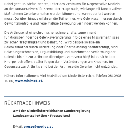
Dabei geht Dr. Stefan Nehrer, Leiter des Zentrums für Regenerative Medizin
an der Donau-Universität Krems, der Frage nach, wie lange mit konservativen
Maßnahmen Gelenke erhalten werden können und wann operiert werden
muss. Darüber hinaus erfahren die Teilnehmer, wie Gelenksschmerzen durch
Gewichtskontrolle und regelmäßige Bewegung verhindert werden können.
Die Arthrose ist eine chronische, schmerzhafte, zunehmend
funktionsbehindernde Gelenksveränderung infolge eines Missverhältnisses
zwischen Tragfähigkeit und Belastung. Wird beispielsweise ein
Gelenksknorpel durch Verletzung oder Überbelastung beeinträchtigt, sind
Belastungsschmerzen, Ergussbildung und zunehmende Verformung der
Gelenke bis hin zur Arthrose die Folgen. Vom Verschleiß ist zunächst der
Knorpel betroffen, später folgen dann Veränderungen am Knochen. Im
Gegensatz zur Arthritis sind bei der Arthrose die Gelenke nicht entzündet.
Nähere Informationen: Mini Med-Studium Niederösterreich, Telefon 0810/08
10 60,
www.minimed.at
.
RÜCKFRAGEHINWEIS
Amt der Niederösterreichischen Landesregierung
Landesamtsdirektion - Pressedienst
E-Mail:
presse@noel.gv.at