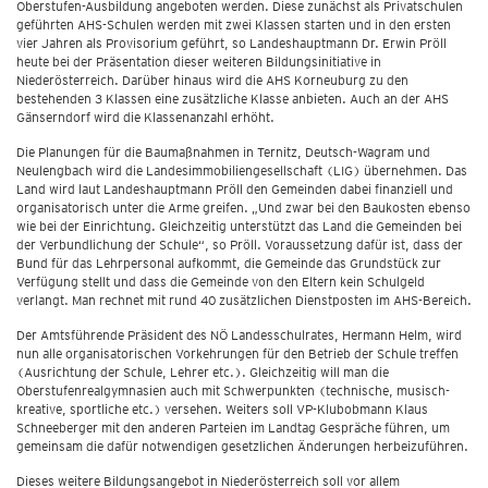
Oberstufen-Ausbildung angeboten werden. Diese zunächst als Privatschulen
geführten AHS-Schulen werden mit zwei Klassen starten und in den ersten
vier Jahren als Provisorium geführt, so Landeshauptmann Dr. Erwin Pröll
heute bei der Präsentation dieser weiteren Bildungsinitiative in
Niederösterreich. Darüber hinaus wird die AHS Korneuburg zu den
bestehenden 3 Klassen eine zusätzliche Klasse anbieten. Auch an der AHS
Gänserndorf wird die Klassenanzahl erhöht.
Die Planungen für die Baumaßnahmen in Ternitz, Deutsch-Wagram und
Neulengbach wird die Landesimmobiliengesellschaft (LIG) übernehmen. Das
Land wird laut Landeshauptmann Pröll den Gemeinden dabei finanziell und
organisatorisch unter die Arme greifen. „Und zwar bei den Baukosten ebenso
wie bei der Einrichtung. Gleichzeitig unterstützt das Land die Gemeinden bei
der Verbundlichung der Schule“, so Pröll. Voraussetzung dafür ist, dass der
Bund für das Lehrpersonal aufkommt, die Gemeinde das Grundstück zur
Verfügung stellt und dass die Gemeinde von den Eltern kein Schulgeld
verlangt. Man rechnet mit rund 40 zusätzlichen Dienstposten im AHS-Bereich.
Der Amtsführende Präsident des NÖ Landesschulrates, Hermann Helm, wird
nun alle organisatorischen Vorkehrungen für den Betrieb der Schule treffen
(Ausrichtung der Schule, Lehrer etc.). Gleichzeitig will man die
Oberstufenrealgymnasien auch mit Schwerpunkten (technische, musisch-
kreative, sportliche etc.) versehen. Weiters soll VP-Klubobmann Klaus
Schneeberger mit den anderen Parteien im Landtag Gespräche führen, um
gemeinsam die dafür notwendigen gesetzlichen Änderungen herbeizuführen.
Dieses weitere Bildungsangebot in Niederösterreich soll vor allem