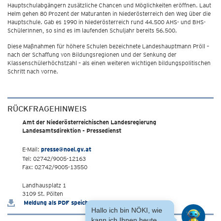
Hauptschulabgängern zusätzliche Chancen und Möglichkeiten eröffnen. Laut
Helm gehen 80 Prozent der Maturanten in Niederösterreich den Weg über die
Hauptschule. Gab es 1990 in Niederösterreich rund 44.500 AHS- und BHS-
SchülerInnen, so sind es im laufenden Schuljahr bereits 56.500.
Diese Maßnahmen für höhere Schulen bezeichnete Landeshauptmann Pröll –
nach der Schaffung von Bildungsregionen und der Senkung der
Klassenschülerhöchstzahl – als einen weiteren wichtigen bildungspolitischen
Schritt nach vorne.
RÜCKFRAGEHINWEIS
Amt der Niederösterreichischen Landesregierung
Landesamtsdirektion - Pressedienst
E-Mail:
presse@noel.gv.at
Tel: 02742/9005-12163
Fax: 02742/9005-13550
Landhausplatz 1
3109 St. Pölten
Meldung als PDF speichern
Hallo ich bin NÖKI, wie
kann ich Ihnen heute