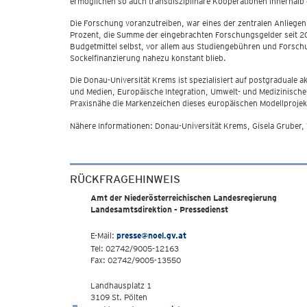
ermöglichen so auch transdisziplinäre Kooperationen innerhalb 
Die Forschung voranzutreiben, war eines der zentralen Anliegen
Prozent, die Summe der eingebrachten Forschungsgelder seit 2005
Budgetmittel selbst, vor allem aus Studiengebühren und Forsch
Sockelfinanzierung nahezu konstant blieb.
Die Donau-Universität Krems ist spezialisiert auf postgradual
und Medien, Europäische Integration, Umwelt- und Medizinische
Praxisnähe die Markenzeichen dieses europäischen Modellprojek
Nähere Informationen: Donau-Universität Krems, Gisela Gruber
RÜCKFRAGEHINWEIS
Amt der Niederösterreichischen Landesregierung
Landesamtsdirektion - Pressedienst
E-Mail:
presse@noel.gv.at
Tel: 02742/9005-12163
Fax: 02742/9005-13550
Landhausplatz 1
3109 St. Pölten