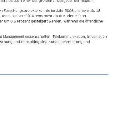
versität auch einer der größten Arbeitgeber der Region.
alen Forschungsprojekte konnte im Jahr 2006 um mehr als 18
Donau-Universität Krems mehr als drei Viertel ihrer
r um 8,5 Prozent gesteigert werden, während die öffentliche
- und Managementwissenschaften, Telekommunikation, Information
orschung und Consulting sind Kundenorientierung und