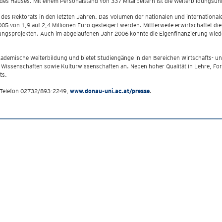
des Hauses. Mit einem Personalstand von 337 Mitarbeitern ist die Weiterbildungsuni
 des Rektorats in den letzten Jahren. Das Volumen der nationalen und internation
 von 1,9 auf 2,4 Millionen Euro gesteigert werden. Mittlerweile erwirtschaftet die 
ungsprojekten. Auch im abgelaufenen Jahr 2006 konnte die Eigenfinanzierung wiede
e akademische Weiterbildung und bietet Studiengänge in den Bereichen Wirtschafts
 Wissenschaften sowie Kulturwissenschaften an. Neben hoher Qualität in Lehre, F
ts.
, Telefon 02732/893-2249,
www.donau-uni.ac.at/presse
.