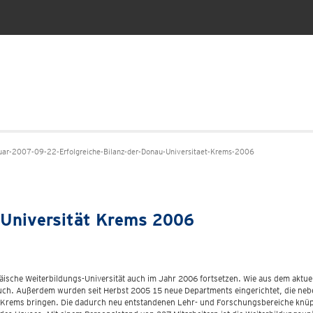
ar-2007-09-22-Erfolgreiche-Bilanz-der-Donau-Universitaet-Krems-2006
u-Universität Krems 2006
äische Weiterbildungs-Universität auch im Jahr 2006 fortsetzen. Wie aus dem aktu
ch. Außerdem wurden seit Herbst 2005 15 neue Departments eingerichtet, die nebe
ch Krems bringen. Die dadurch neu entstandenen Lehr- und Forschungsbereiche knüp