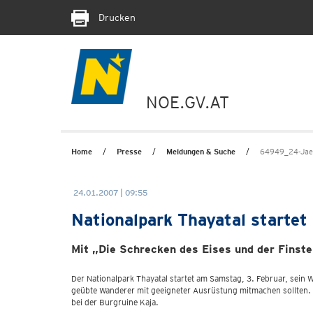
Drucken
NOE.GV.AT
Home
Presse
Meldungen & Suche
64949_24-Jaen
24.01.2007 | 09:55
Nationalpark Thayatal startet
Mit „Die Schrecken des Eises und der Finste
Der Nationalpark Thayatal startet am Samstag, 3. Februar, sein
geübte Wanderer mit geeigneter Ausrüstung mitmachen sollten. D
bei der Burgruine Kaja.