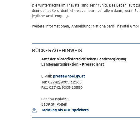
Die Winternächte im Thayatal sind sehr ruhig. Das Leben läuft 
dennoch außerordentlich reizvoll sein, vor allem dann, wenn Sch
jegliche Anstrengung.
Weitere Informationen, Anmeldung: Nationalpark Thayatal GmbH
RÜCKFRAGEHINWEIS
Amt der Niederösterreichischen Landesregierung
Landesamtsdirektion - Pressedienst
E-Mail:
presse@noel.gv.at
Tel: 02742/9005-12163
Fax: 02742/9005-13550
Landhausplatz 1
3109 St. Pölten
Meldung als PDF speichern