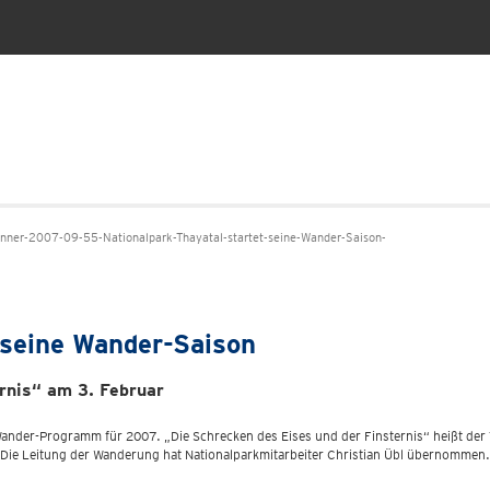
ner-2007-09-55-Nationalpark-Thayatal-startet-seine-Wander-Saison-
 seine Wander-Saison
rnis“ am 3. Februar
 Wander-Programm für 2007. „Die Schrecken des Eises und der Finsternis“ heißt der 
ie Leitung der Wanderung hat Nationalparkmitarbeiter Christian Übl übernommen. Tr