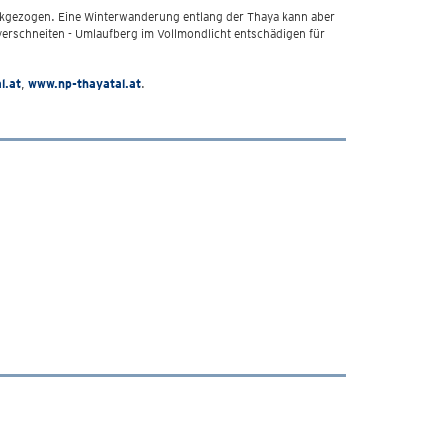
rückgezogen. Eine Winterwanderung entlang der Thaya kann aber
 verschneiten - Umlaufberg im Vollmondlicht entschädigen für
l.at
,
www.np-thayatal.at
.