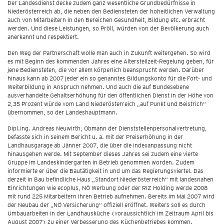
Der Landesdienst decke zudem ganz wesentliche Grundbedürfnisse in
Niederösterreich ab, die neben den Bediensteten der hoheitlichen Verwaltung
auch von Mitarbeitern in den Bereichen Gesundheit, Bildung etc. erbracht
werden. Und diese Leistungen, so Pröll, würden von der Bevölkerung auch
anerkannt und respektiert.
Den Weg der Partnerschaft wolle man auch in Zukunft weitergehen. So wird
es mit Beginn des kommenden Jahres eine Altersteilzeit-Regelung geben, für
jene Bediensteten, die vor allem körperlich beansprucht werden. Darüber
hinaus kann ab 2007 jeder ein so genanntes Bildungskonto für die Fort- und
Weiterbildung in Anspruch nehmen. Und auch die auf Bundesebene
ausverhandelte Gehaltserhöhung für den öffentlichen Dienst in der Höhe von
2,35 Prozent würde vom Land Niederösterreich „auf Punkt und Beistrich“
übernommen, so der Landeshauptmann.
Dipl.Ing. Andreas Neuwirth, Obmann der Dienststellenpersonalvertretung,
befasste sich in seinem Bericht u. a. mit der Preiserhöhung in der
Landhausgarage ab Jänner 2007, die über die Indexanpassung nicht
hinausgehen werde. Mit September dieses Jahres sei zudem eine vierte
Gruppe im Landeskindergarten in Betrieb genommen worden. Zudem
informierte er über die Bautätigkeit in und um das Regierungsviertel. Das
derzeit in Bau befindliche Haus „Standort Niederösterreich“ mit landesnahen
Einrichtungen wie ecoplus, NÖ Werbung oder der RIZ Holding werde 2008
mit rund 225 Mitarbeitern ihren Betrieb aufnehmen. Bereits im Mai 2007 wird
der Neubau der „NÖ Versicherung“ offiziell eröffnet. Weiters soll es durch
Umbauarbeiten in der Landhausküche (voraussichtlich im Zeitraum April bis
August 2007) zu einer Verbesserung des Küchenbetriebes kommen.