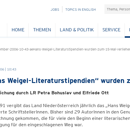
Suchefeld
NAVIGATION
JOBS
TOPICS IN ENGLISH
ÜBERSPRINGEN
HOME
THEMEN
LAND & POLITIK
SERVICE
ber-2006-10-43-aeHans-Weigel-Literaturstipendien-wurden-zum-15-Mal-verliehe
06 | 10:43
s Weigel-Literaturstipendien“ wurden z
ichung durch LR Petra Bohuslav und Elfriede Ott
91 vergibt das Land Niederösterreich jährlich das „Hans Wei
erte SchriftstellerInnen. Bisher sind 29 AutorInnen in den Gen
hnung gekommen, die für viele den Beginn einer literarische
igung für den eingeschlagenen Weg war.