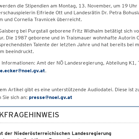
werden die Stipendien am Montag, 13. November, um 19 Uhr i
chauspielerin Elfriede Ott und Landesrätin Dr. Petra Bohusla
 und Cornelia Travnicek überreicht.
Gaisberg bei Purgstall geborene Fritz Widhalm betätigt sich 
ur. Die 1987 geborene und in Traismauer wohnhafte Autorin Cor
rsprechendsten Talente der letzten Jahre und hat bereits be
um beeindruckt.
 Informationen: Amt der NÖ Landesregierung, Abteilung K1,
le.ecker@noel.gv.at
.
em Artikel gibt es eine unterstützende Audiodatei. Diese ist
 Sie sich an:
presse@noel.gv.at
KFRAGEHINWEIS
t der Niederösterreichischen Landesregierung