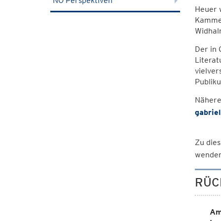
NÖ Perspektiven
Heuer 
Kammers
Widhalm
Der in 
Literat
vielve
Publik
Nähere
gabrie
Zu dies
wenden
RÜC
Am