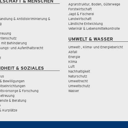
LSCHAFT & MENSCHEN
Agrarstruktur, Boden, Güterwege
Forstwirtschaft
Jagd & Fischerei
andlung & Antidiskriminierung &
Landwirtschaft
g
Ländliche Entwicklung
Veterinär & Lebensmittelkontrolle
treuung
tenschutz
UMWELT & WASSER
 mit Behinderung
Umwelt-, Klima- und Energiebericht
sungs- und Aufenthaltsrecht
Abfall
Energie
z
Klima
Luft
DHEIT & SOZIALES
Nachhaltigkeit
rus
Naturschutz
& Bewilligungen
Umweltrecht
tseinrichtungen
Umweltschutz
itsvorsorge & Forschung
Wasser
Betreuung
ienste & Beratung
e
 & Kurplätze