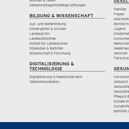
Wohnen & Leben
GESEL
Gemeinnützige/mildtätige Stiftungen
Familien
Frauen
BILDUNG & WISSENSCHAFT
Gleichbeh
Aus- und Weiterbildung
Monitorin
Kindergärten & Schulen
Jugend
Landesarchiv
Kinderbe
Landesbibliothek
Konsumen
Institut für Landeskunde
Menschen
Stipendien & Beihilfen
Niederlas
Wissenschaft & Forschung
Senioren
Tierschut
DIGITALISIERUNG &
TECHNOLOGIE
GESUN
Digitalisierung in Niederösterreich
Coronavi
Telekommunikation
Amtsarzt 
Gesundhei
Gesundhe
Pflege & 
Soziale D
Sozialhilf
Beihilfen