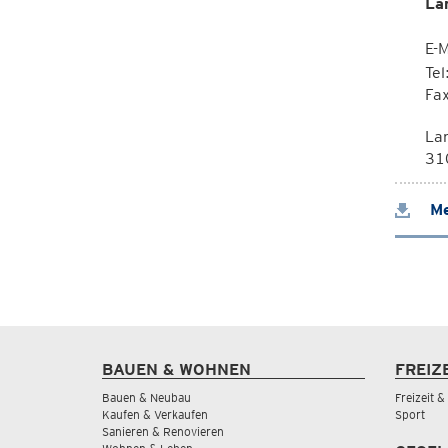
La
E-M
Te
Fa
La
310
Me
BAUEN & WOHNEN
FREIZ
Bauen & Neubau
Freizeit 
Kaufen & Verkaufen
Sport
Sanieren & Renovieren