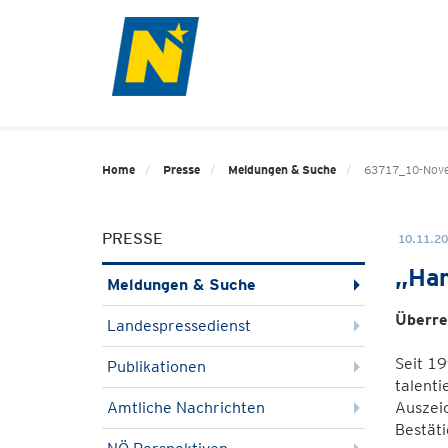
Home
Presse
Meldungen & Suche
63717_10-Novem
PRESSE
10.11.20
„Han
Meldungen & Suche
Überre
Landespressedienst
Seit 19
Publikationen
talenti
Amtliche Nachrichten
Auszeic
Bestät