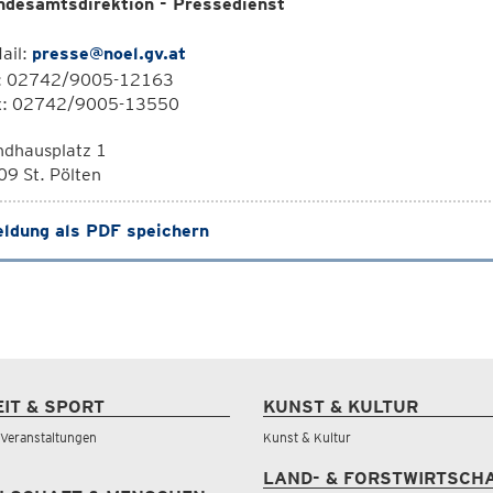
ndesamtsdirektion - Pressedienst
ail:
presse@noel.gv.at
l: 02742/9005-12163
x: 02742/9005-13550
ndhausplatz 1
9 St. Pölten
ldung als PDF speichern
EIT & SPORT
KUNST & KULTUR
& Veranstaltungen
Kunst & Kultur
LAND- & FORSTWIRTSCH