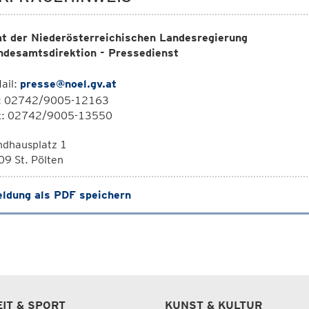
t der Niederösterreichischen Landesregierung
ndesamtsdirektion - Pressedienst
ail:
presse@noel.gv.at
l: 02742/9005-12163
x: 02742/9005-13550
ndhausplatz 1
9 St. Pölten
ldung als PDF speichern
EIT & SPORT
KUNST & KULTUR