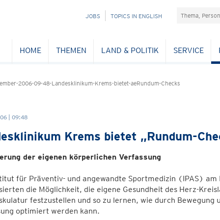
Suchefeld
NAVIGATION
JOBS
TOPICS IN ENGLISH
ÜBERSPRINGEN
HOME
THEMEN
LAND & POLITIK
SERVICE
ember-2006-09-48-Landesklinikum-Krems-bietet-aeRundum-Checks
06 | 09:48
esklinikum Krems bietet „Rundum-Che
erung der eigenen körperlichen Verfassung
titut für Präventiv- und angewandte Sportmedizin (IPAS) am 
sierten die Möglichkeit, die eigene Gesundheit des Herz-Kreis
kulatur festzustellen und so zu lernen, wie durch Bewegung u
sung optimiert werden kann.