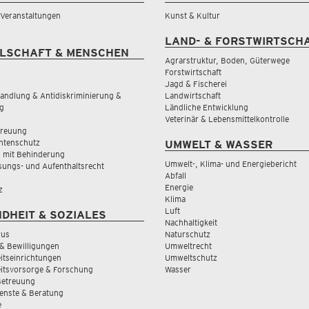
& Veranstaltungen
Kunst & Kultur
LAND- & FORSTWIRTSCH
LSCHAFT & MENSCHEN
Agrarstruktur, Boden, Güterwege
Forstwirtschaft
Jagd & Fischerei
andlung & Antidiskriminierung &
Landwirtschaft
g
Ländliche Entwicklung
Veterinär & Lebensmittelkontrolle
treuung
tenschutz
UMWELT & WASSER
 mit Behinderung
Umwelt-, Klima- und Energiebericht
sungs- und Aufenthaltsrecht
Abfall
Energie
z
Klima
Luft
DHEIT & SOZIALES
Nachhaltigkeit
rus
Naturschutz
& Bewilligungen
Umweltrecht
tseinrichtungen
Umweltschutz
itsvorsorge & Forschung
Wasser
Betreuung
ienste & Beratung
e