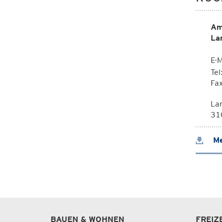
Am
La
E-M
Te
Fa
La
310
Me
BAUEN & WOHNEN
FREIZ