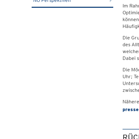
NÖ Perspektiven
Im Rahm
Optimi
können.
Häufigk
Die Gru
des All
welche
Dabei s
Die Mög
Uhr; T
Untersu
zwisch
Nähere
presse
RÜC