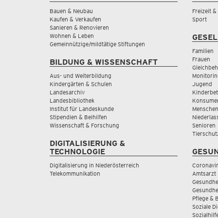
Bauen & Neubau
Freizeit 
Kaufen & Verkaufen
Sport
Sanieren & Renovieren
Wohnen & Leben
GESEL
Gemeinnützige/mildtätige Stiftungen
Familien
Frauen
BILDUNG & WISSENSCHAFT
Gleichbeh
Aus- und Weiterbildung
Monitorin
Kindergärten & Schulen
Jugend
Landesarchiv
Kinderbe
Landesbibliothek
Konsumen
Institut für Landeskunde
Menschen
Stipendien & Beihilfen
Niederlas
Wissenschaft & Forschung
Senioren
Tierschut
DIGITALISIERUNG &
TECHNOLOGIE
GESUN
Digitalisierung in Niederösterreich
Coronavi
Telekommunikation
Amtsarzt 
Gesundhei
Gesundhe
Pflege & 
Soziale D
Sozialhilf