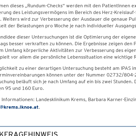
en dieses „Rundum-Checks“ werden mit den PatientInnen exak
erung des Leistungsvermögens im Bereich des Herz-Kreislau
 Weiters wird zur Verbesserung der Ausdauer die genaue Pul
eit der Belastungen pro Woche je nach individueller Ausgangss
ndidee dieser Untersuchungen ist die Optimierung der eigene
tags besser verkraften zu können. Die Ergebnisse zeigen den P
m Umfang körperliche Aktivitäten zur Verbesserung des eige
pielt vor allem die persönliche Lebenssituation eine wichtige R
lichkeit zu einer derartigen Untersuchung besteht am IPAS 
erminvereinbarungen können unter der Nummer 02732/804-23
chung beläuft sich je nach Umfang auf ein bis zwei Stunden.
en 95 und 160 Euro.
 Informationen: Landesklinikum Krems, Barbara Karner-Einzi
@krems.lknoe.at
.
KFRAGEHINWEIS