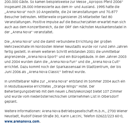
200.000 Gäste. So kamen beispielsweise zur Messe „Apropos Pferd 2006“
insgesamt 28.000 Interessierte aus dem In- und Ausland. 1995 hatte die
„Arena Nova“ noch 10 Angestellte, die 24 Veranstaltungen und 70.877
Besucher betreuten. Mittlerweile organisieren 25 Mitarbeiter fast 80
Veranstaltungen. Positive Impulse auf die Besucherzahlen erwartet man sich
auch aus dem Konzertbereich, da der ORF den nächsten Musikantenstadel in
der „Arena Nova“ veranstaltet.
Die „Arena Nova“ und die damit verbundene Errichtung der großen
Mehrzweckhalle im Nordosten Wiener Neustadts wurde vor rund zehn Jahren
fertig gestellt. In einem weiteren Schritt entstanden 2001 die unmittelbar
angrenzende „Arena Nova Sport“ und ein Bürogebäude. In den Jahren 2003
und 2004 wurden dann die „Arena Nova Fun“ und die „Arena Nova Cult“
errichtet. Dazu kommt noch der Sparkassensaal im Stadtzentrum, der bis
Juni 2006 als „Arena Nova Classic“ betreut wurde.
In unmittelbarer Nähe zur „Arena Nova“ entstand im Sommer 2004 auch ein
in Modulbauweise errichtetes „Orange Wings“ Hotel. Der
Beherbergungsbetrieb mit dem neuen Lifestylekonzept bietet 107 Zimmer
und wurde vom niederösterreichischen Unternehmen List in Olbersdorf
geplant.
Weitere Informationen: Arena Nova Betriebsgesellschaft m.b.H., 2700 Wiener
Neustadt, Rudolf Diesel-Straße 30, Karin Laccini, Telefon 02622/223 60-0,
www.arenanova.com
.