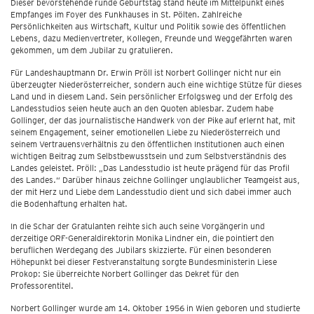
Dieser bevorstehende runde Geburtstag stand heute im Mittelpunkt eines
Empfanges im Foyer des Funkhauses in St. Pölten. Zahlreiche
Persönlichkeiten aus Wirtschaft, Kultur und Politik sowie des öffentlichen
Lebens, dazu Medienvertreter, Kollegen, Freunde und Weggefährten waren
gekommen, um dem Jubilar zu gratulieren.
Für Landeshauptmann Dr. Erwin Pröll ist Norbert Gollinger nicht nur ein
überzeugter Niederösterreicher, sondern auch eine wichtige Stütze für dieses
Land und in diesem Land. Sein persönlicher Erfolgsweg und der Erfolg des
Landesstudios seien heute auch an den Quoten ablesbar. Zudem habe
Gollinger, der das journalistische Handwerk von der Pike auf erlernt hat, mit
seinem Engagement, seiner emotionellen Liebe zu Niederösterreich und
seinem Vertrauensverhältnis zu den öffentlichen Institutionen auch einen
wichtigen Beitrag zum Selbstbewusstsein und zum Selbstverständnis des
Landes geleistet. Pröll: „Das Landesstudio ist heute prägend für das Profil
des Landes.“ Darüber hinaus zeichne Gollinger unglaublicher Teamgeist aus,
der mit Herz und Liebe dem Landesstudio dient und sich dabei immer auch
die Bodenhaftung erhalten hat.
In die Schar der Gratulanten reihte sich auch seine Vorgängerin und
derzeitige ORF-Generaldirektorin Monika Lindner ein, die pointiert den
beruflichen Werdegang des Jubilars skizzierte. Für einen besonderen
Höhepunkt bei dieser Festveranstaltung sorgte Bundesministerin Liese
Prokop: Sie überreichte Norbert Gollinger das Dekret für den
Professorentitel.
Norbert Gollinger wurde am 14. Oktober 1956 in Wien geboren und studierte