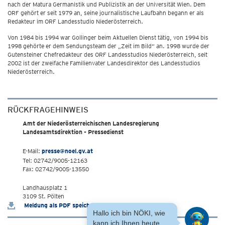
nach der Matura Germanistik und Publizistik an der Universität Wien. Dem
ORF gehört er seit 1979 an, seine journalistische Laufbahn begann er als
Redakteur im ORF Landesstudio Niederösterreich.
Von 1984 bis 1994 war Gollinger beim Aktuellen Dienst tätig, von 1994 bis
1998 gehörte er dem Sendungsteam der „Zeit im Bild“ an. 1998 wurde der
Gutensteiner Chefredakteur des ORF Landesstudios Niederösterreich, seit
2002 ist der zweifache Familienvater Landesdirektor des Landesstudios
Niederösterreich.
RÜCKFRAGEHINWEIS
Amt der Niederösterreichischen Landesregierung
Landesamtsdirektion - Pressedienst
E-Mail:
presse@noel.gv.at
Tel: 02742/9005-12163
Fax: 02742/9005-13550
Landhausplatz 1
3109 St. Pölten
Meldung als PDF speichern
Hallo ich bin NÖKI, wie
kann ich Ihnen heute