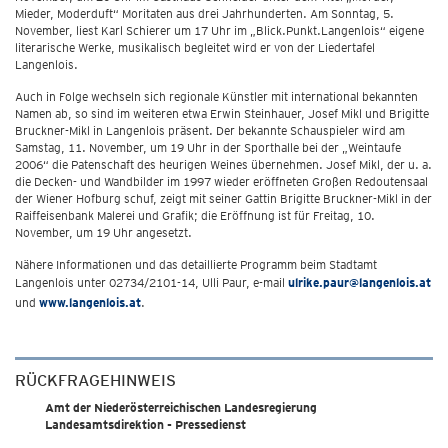
Mieder, Moderduft“ Moritaten aus drei Jahrhunderten. Am Sonntag, 5.
November, liest Karl Schierer um 17 Uhr im „Blick.Punkt.Langenlois“ eigene
literarische Werke, musikalisch begleitet wird er von der Liedertafel
Langenlois.
Auch in Folge wechseln sich regionale Künstler mit international bekannten
Namen ab, so sind im weiteren etwa Erwin Steinhauer, Josef Mikl und Brigitte
Bruckner-Mikl in Langenlois präsent. Der bekannte Schauspieler wird am
Samstag, 11. November, um 19 Uhr in der Sporthalle bei der „Weintaufe
2006“ die Patenschaft des heurigen Weines übernehmen. Josef Mikl, der u. a.
die Decken- und Wandbilder im 1997 wieder eröffneten Großen Redoutensaal
der Wiener Hofburg schuf, zeigt mit seiner Gattin Brigitte Bruckner-Mikl in der
Raiffeisenbank Malerei und Grafik; die Eröffnung ist für Freitag, 10.
November, um 19 Uhr angesetzt.
Nähere Informationen und das detaillierte Programm beim Stadtamt
Langenlois unter 02734/2101-14, Ulli Paur, e-mail
ulrike.paur@langenlois.at
und
www.langenlois.at
.
RÜCKFRAGEHINWEIS
Amt der Niederösterreichischen Landesregierung
Landesamtsdirektion - Pressedienst