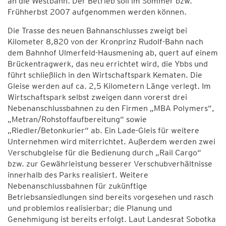
an die Westbahn. Der Betrieb soll im Sommer bzw.
Frühherbst 2007 aufgenommen werden können.
Die Trasse des neuen Bahnanschlusses zweigt bei
Kilometer 8,820 von der Kronprinz Rudolf-Bahn nach
dem Bahnhof Ulmerfeld-Hausmening ab, quert auf einem
Brückentragwerk, das neu errichtet wird, die Ybbs und
führt schließlich in den Wirtschaftspark Kematen. Die
Gleise werden auf ca. 2,5 Kilometern Länge verlegt. Im
Wirtschaftspark selbst zweigen dann vorerst drei
Nebenanschlussbahnen zu den Firmen „MBA Polymers“,
„Metran/Rohstoffaufbereitung“ sowie
„Riedler/Betonkurier“ ab. Ein Lade-Gleis für weitere
Unternehmen wird miterrichtet. Außerdem werden zwei
Verschubgleise für die Bedienung durch „Rail Cargo“
bzw. zur Gewährleistung besserer Verschubverhältnisse
innerhalb des Parks realisiert. Weitere
Nebenanschlussbahnen für zukünftige
Betriebsansiedlungen sind bereits vorgesehen und rasch
und problemlos realisierbar; die Planung und
Genehmigung ist bereits erfolgt. Laut Landesrat Sobotka