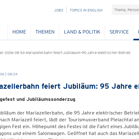
Suchefeld
NAVIGATION
JOBS
TOPICS IN ENGLISH
ÜBERSPRINGEN
HOME
THEMEN
LAND & POLITIK
SERVICE
r-2006-08-54-Mariazellerbahn-feiert-Jubilaeum-95-Jahre-elektrischer-Betrieb
06 | 08:54
azellerbahn feiert Jubiläum: 95 Jahre e
gefest und Jubiläumssonderzug
iläum der Mariazellerbahn, die 95 Jahre elektrischer Betrie
 nach Mariazell feiert, lädt der Tourismusverband Pielacht
igen Fest ein. Höhepunkt des Festes ist die Fahrt eines Jubi
ggons und einem Salonwagen. Geöffnet hat auch das Mariaz