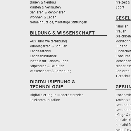
Bauen & Neubau
Freizeit 
Kaufen & Verkaufen
Sport
Sanieren & Renovieren
Wohnen & Leben
GESEL
Gemeinnützige/mildtätige Stiftungen
Familien
Frauen
BILDUNG & WISSENSCHAFT
Gleichbeh
Aus- und Weiterbildung
Monitorin
Kindergärten & Schulen
Jugend
Landesarchiv
Kinderbe
Landesbibliothek
Konsumen
Institut für Landeskunde
Menschen
Stipendien & Beihilfen
Niederlas
Wissenschaft & Forschung
Senioren
Tierschut
DIGITALISIERUNG &
TECHNOLOGIE
GESUN
Digitalisierung in Niederösterreich
Coronavi
Telekommunikation
Amtsarzt 
Gesundhei
Gesundhe
Pflege & 
Soziale D
Sozialhilf
Beihilfen