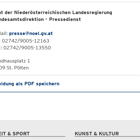
t der Niederösterreichischen Landesregierung
ndesamtsdirektion - Pressedienst
ail:
presse@noel.gv.at
l: 02742/9005-12163
x: 02742/9005-13550
ndhausplatz 1
9 St. Pölten
ldung als PDF speichern
EIT & SPORT
KUNST & KULTUR