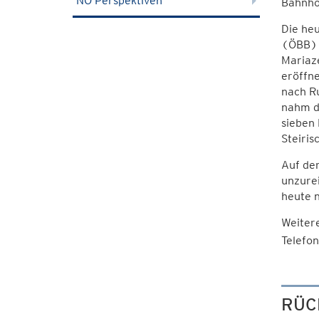
NÖ Perspektiven
Bahnhof
Die he
(ÖBB) m
Mariaz
eröffne
nach Ru
nahm de
sieben 
Steiris
Auf der
unzurei
heute 
Weitere
Telefo
RÜC