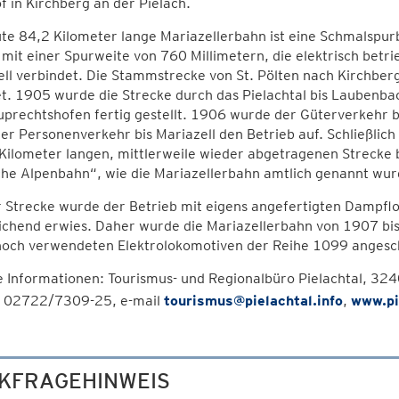
 in Kirchberg an der Pielach.
ute 84,2 Kilometer lange Mariazellerbahn ist eine Schmalspu
it einer Spurweite von 760 Millimetern, die elektrisch betri
ell verbindet. Die Stammstrecke von St. Pölten nach Kirchbe
t. 1905 wurde die Strecke durch das Pielachtal bis Laubenba
prechtshofen fertig gestellt. 1906 wurde der Güterverkehr b
r Personenverkehr bis Mariazell den Betrieb auf. Schließlic
Kilometer langen, mittlerweile wieder abgetragenen Strecke b
che Alpenbahn“, wie die Mariazellerbahn amtlich genannt wurde
 Strecke wurde der Betrieb mit eigens angefertigten Dampflo
chend erwies. Daher wurde die Mariazellerbahn von 1907 bis 
noch verwendeten Elektrolokomotiven der Reihe 1099 angesch
 Informationen: Tourismus- und Regionalbüro Pielachtal, 3240
n 02722/7309-25, e-mail
tourismus@pielachtal.info
,
www.pi
KFRAGEHINWEIS