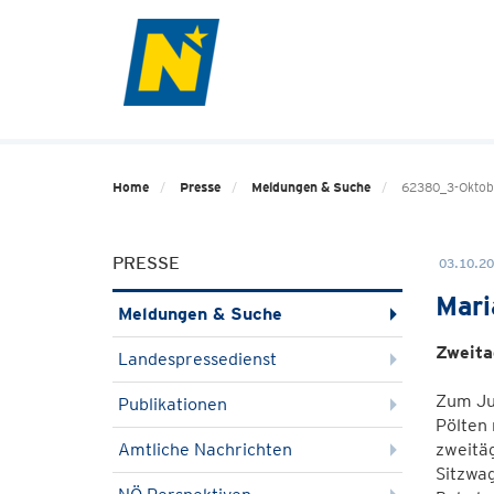
Home
Presse
Meldungen & Suche
62380_3-Oktobe
PRESSE
03.10.20
Mari
Meldungen & Suche
Zweita
Landespressedienst
Zum Jub
Publikationen
Pölten
Amtliche Nachrichten
zweitäg
Sitzwa