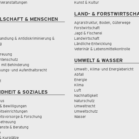
& Veranstaltungen
Kunst & Kultur
LAND- & FORSTWIRTSCH
LSCHAFT & MENSCHEN
Agrarstruktur, Boden, Güterwege
Forstwirtschaft
Jagd & Fischerei
andlung & Antidiskriminierung &
Landwirtschaft
g
Ländliche Entwicklung
Veterinär & Lebensmittelkontrolle
treuung
tenschutz
UMWELT & WASSER
 mit Behinderung
Umwelt-, Klima- und Energiebericht
sungs- und Aufenthaltsrecht
Abfall
Energie
z
Klima
Luft
DHEIT & SOZIALES
Nachhaltigkeit
rus
Naturschutz
& Bewilligungen
Umweltrecht
tseinrichtungen
Umweltschutz
itsvorsorge & Forschung
Wasser
Betreuung
ienste & Beratung
e
 & Kurplätze