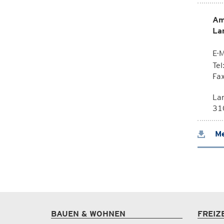
Am
La
E-M
Te
Fa
La
310
Me
BAUEN & WOHNEN
FREIZ