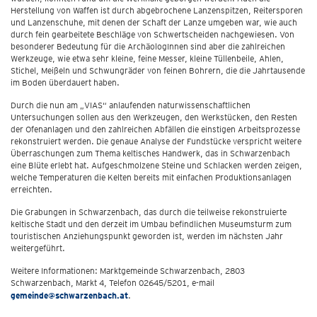
Herstellung von Waffen ist durch abgebrochene Lanzenspitzen, Reitersporen
und Lanzenschuhe, mit denen der Schaft der Lanze umgeben war, wie auch
durch fein gearbeitete Beschläge von Schwertscheiden nachgewiesen. Von
besonderer Bedeutung für die ArchäologInnen sind aber die zahlreichen
Werkzeuge, wie etwa sehr kleine, feine Messer, kleine Tüllenbeile, Ahlen,
Stichel, Meißeln und Schwungräder von feinen Bohrern, die die Jahrtausende
im Boden überdauert haben.
Durch die nun am „VIAS“ anlaufenden naturwissenschaftlichen
Untersuchungen sollen aus den Werkzeugen, den Werkstücken, den Resten
der Ofenanlagen und den zahlreichen Abfällen die einstigen Arbeitsprozesse
rekonstruiert werden. Die genaue Analyse der Fundstücke verspricht weitere
Überraschungen zum Thema keltisches Handwerk, das in Schwarzenbach
eine Blüte erlebt hat. Aufgeschmolzene Steine und Schlacken werden zeigen,
welche Temperaturen die Kelten bereits mit einfachen Produktionsanlagen
erreichten.
Die Grabungen in Schwarzenbach, das durch die teilweise rekonstruierte
keltische Stadt und den derzeit im Umbau befindlichen Museumsturm zum
touristischen Anziehungspunkt geworden ist, werden im nächsten Jahr
weitergeführt.
Weitere Informationen: Marktgemeinde Schwarzenbach, 2803
Schwarzenbach, Markt 4, Telefon 02645/5201, e-mail
gemeinde@schwarzenbach.at
.