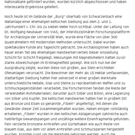
Nationalbank gefördert wurden, wurden kürzlich abgeschlossen und haben
interessante Ergebnisse geliefert.
Noch heute ist im Gelände der „Burg“ oberhalb von Schwarzenbach eine
Wallanlage einer ehemaligen keltischen Siedlung aus dem 2. und 1.
Jahrhundert v. Chr. bis zu sieben Meter hoch sichtbar. Unter der Leitung von
Dr. Wolfgang Neubauer von VIAS, der interdisziplinären Forschungsplattform
für Archäologie der Universität Wien, wurde eine Fläche von über 300
Quadratmetern mit modernsten Methoden untersucht. Dabei wurden
spektakuläre Funde ans Tageslicht gebracht. Die ArchäologInnen haben auch
heuer einen Teil des ehemaligen Handwerkerviertels dieser Ansiedlung
Schicht für Schicht freigelegt. Messungen mit Magnetometern hatten zuvor
starke Abweichungen im Erdmagnetfeld gezeigt. Wie sich nun bei der
Ausgrabung zeigte, wurden diese von großen, aus Stein errichteten
Ofenanlagen verursacht. Die Bewohner der mehr als 15 Hektar umfassenden,
stadtartigen Siedlung hatten hier seinerzeit in einer großen Werkhalle
unterschiedliche Metalle, Glas und Steine zu repräsentativen Waffen und zu
Schmuckgegenständen verarbeitet. Die ForscherInnen fanden die Reste der
verwendeten Rohmaterialien; darunter auch Silber und Billon, eine Legierung
von Silber und Kupfer. Die keltischen Handwerker hatten hier in großem Stil
aus Bronze und Eisen so genannte „Fibeln“ angefertigt, mit denen die
Gewänder dieser Zeit zusammengehalten wurden. Neben einigen vollständig
erhaltenen „Fibeln“ wurden in den keltischen Ablagerungen zahlreiche auch
halbfertige Gewandspangen und unzählige weitere Eisenfragmente gefunden.
Fein verzierte bronzene Armreifen und Gürtelhaken wie auch Reste von
blauem Glas, aus dem vor allem Armreifen und Schmuckperlen hergestellt
wurden, konnten rund um die Werkhalle geborgen werden. Auch die