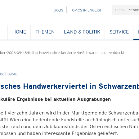
Suchefeld
NAVIGATION
JOBS
TOPICS IN ENGLISH
ÜBERSPRINGEN
HOME
THEMEN
LAND & POLITIK
SERVICE
er-2006-09-48-Keltisches-Handwerkerviertel-in-Schwarzenbach-entdeckt
06 | 09:48
isches Handwerkerviertel in Schwarzen
kuläre Ergebnisse bei aktuellen Ausgrabungen
seit vierzehn Jahren wird in der Marktgemeinde Schwarzenba
ität Wien eine bedeutende Fundstelle archäologisch untersuc
österreich und dem Jubiläumsfonds der Österreichischen Nati
lossen und haben interessante Ergebnisse geliefert.