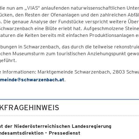
die nun am „VIAS“ anlaufenden naturwissenschaftlichen Unte
cken, den Resten der Ofenanlagen und den zahlreichen Abfäll
. Die genaue Analyse der Fundstücke verspricht weitere Üb
 Schwarzenbach eine Blüte erlebt hat. Aufgeschmolzene Stein
turen die Kelten bereits mit einfachen Produktionsanlagen e
bungen in Schwarzenbach, das durch die teilweise rekonstrui
lichen Museumsturm zum touristischen Anziehungspunkt gewor
eführt.
e Informationen: Marktgemeinde Schwarzenbach, 2803 Schwa
meinde@schwarzenbach.at
.
KFRAGEHINWEIS
t der Niederösterreichischen Landesregierung
ndesamtsdirektion - Pressedienst