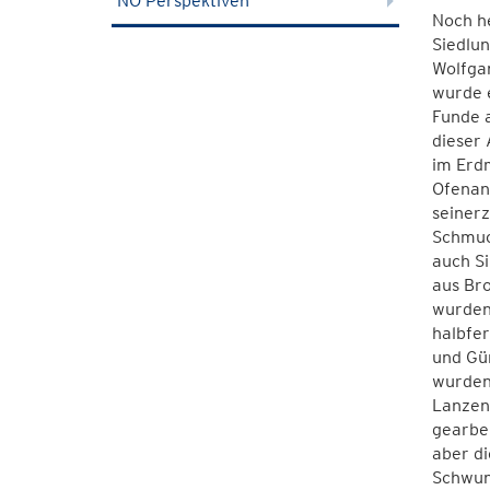
NÖ Perspektiven
Noch he
Siedlun
Wolfgan
wurde 
Funde a
dieser
im Erdm
Ofenan
seinerz
Schmuc
auch Si
aus Br
wurden.
halbfe
und Gü
wurden
Lanzen
gearbe
aber di
Schwun