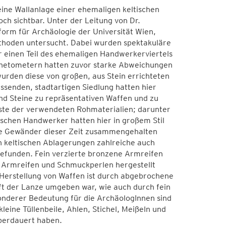
ine Wallanlage einer ehemaligen keltischen
och sichtbar. Unter der Leitung von Dr.
form für Archäologie der Universität Wien,
hoden untersucht. Dabei wurden spektakuläre
 einen Teil des ehemaligen Handwerkerviertels
agnetometern hatten zuvor starke Abweichungen
urden diese von großen, aus Stein errichteten
senden, stadtartigen Siedlung hatten hier
und Steine zu repräsentativen Waffen und zu
ste der verwendeten Rohmaterialien; darunter
tischen Handwerker hatten hier in großem Stil
die Gewänder dieser Zeit zusammengehalten
n keltischen Ablagerungen zahlreiche auch
efunden. Fein verzierte bronzene Armreifen
 Armreifen und Schmuckperlen hergestellt
Herstellung von Waffen ist durch abgebrochene
t der Lanze umgeben war, wie auch durch fein
nderer Bedeutung für die ArchäologInnen sind
leine Tüllenbeile, Ahlen, Stichel, Meißeln und
berdauert haben.