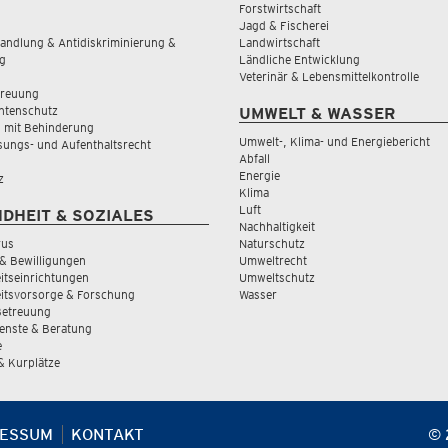
Forstwirtschaft
Jagd & Fischerei
andlung & Antidiskriminierung &
Landwirtschaft
g
Ländliche Entwicklung
Veterinär & Lebensmittelkontrolle
treuung
tenschutz
UMWELT & WASSER
 mit Behinderung
Umwelt-, Klima- und Energiebericht
sungs- und Aufenthaltsrecht
Abfall
Energie
z
Klima
Luft
DHEIT & SOZIALES
Nachhaltigkeit
rus
Naturschutz
& Bewilligungen
Umweltrecht
tseinrichtungen
Umweltschutz
itsvorsorge & Forschung
Wasser
Betreuung
ienste & Beratung
e
 & Kurplätze
RESSUM
KONTAKT
© 