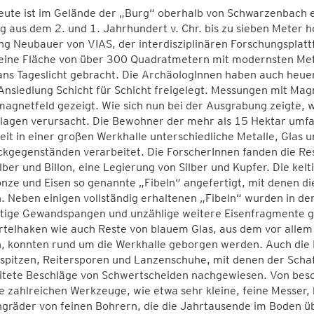
ute ist im Gelände der „Burg“ oberhalb von Schwarzenbach e
g aus dem 2. und 1. Jahrhundert v. Chr. bis zu sieben Meter h
g Neubauer von VIAS, der interdisziplinären Forschungsplatt
eine Fläche von über 300 Quadratmetern mit modernsten Met
ns Tageslicht gebracht. Die ArchäologInnen haben auch heuer
 Ansiedlung Schicht für Schicht freigelegt. Messungen mit M
agnetfeld gezeigt. Wie sich nun bei der Ausgrabung zeigte, w
lagen verursacht. Die Bewohner der mehr als 15 Hektar umfas
eit in einer großen Werkhalle unterschiedliche Metalle, Glas 
kgegenständen verarbeitet. Die ForscherInnen fanden die Re
lber und Billon, eine Legierung von Silber und Kupfer. Die kel
onze und Eisen so genannte „Fibeln“ angefertigt, mit denen 
 Neben einigen vollständig erhaltenen „Fibeln“ wurden in de
rtige Gewandspangen und unzählige weitere Eisenfragmente g
rtelhaken wie auch Reste von blauem Glas, aus dem vor allem
, konnten rund um die Werkhalle geborgen werden. Auch die 
spitzen, Reitersporen und Lanzenschuhe, mit denen der Schaf
itete Beschläge von Schwertscheiden nachgewiesen. Von beso
e zahlreichen Werkzeuge, wie etwa sehr kleine, feine Messer, k
gräder von feinen Bohrern, die die Jahrtausende im Boden ü