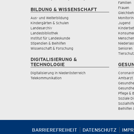
Familien
Frauen
BILDUNG & WISSENSCHAFT
Gleichbeh
Aus- und Weiterbildung
Monitorin
Kindergärten & Schulen
Jugend
Landesarchiv
Kinderbe
Landesbibliothek
Konsumen
Institut für Landeskunde
Menschen
Stipendien & Beihilfen
Niederlas
Wissenschaft & Forschung
Senioren
Tierschut
DIGITALISIERUNG &
TECHNOLOGIE
GESUN
Digitalisierung in Niederösterreich
Coronavi
Telekommunikation
Amtsarzt 
Gesundhei
Gesundhe
Pflege & 
Soziale D
Sozialhilf
Beihilfen
BARRIEREFREIHEIT
DATENSCHUTZ
IMP