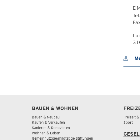
E-M
Te
Fa
La
310
Me
BAUEN & WOHNEN
FREIZ
Bauen & Neubau
Freizeit 
Kaufen & Verkaufen
Sport
Sanieren & Renovieren
Wohnen & Leben
GESEL
Gemeinnützige/mildtätige Stiftungen