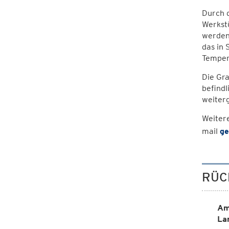
Durch 
Werkstü
werden
das in
Tempera
Die Gra
befind
weiterg
Weiter
mail
ge
RÜC
Am
La