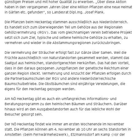
günstigen Preisen und mit hoher Qualität zu erwerben. „Über diese Aktion
haben in den vergangenen Jahren über eine Million Pflanzen eine neue Heimat
in Gärten etc. gefunden“, so Landesrat Dipl.Ing. Josef Plank.
Die Pflanzen beim Heckentag stammen ausschließlich aus Niederösterreich.
Es handelt sich zum überwiegenden Teil um Gehölze aus der Regionalen
Gehölzvermehrung (RGV). Das vom gleichnamigen Verein betriebene Projekt
setzt sich zum Ziel, typische und seltene heimische Gehölze zu erhalten, zu
vermehren und wieder in die Abstammungsregionen zurückzubringen.
Die Vermehrung der Sträucher erfolgt fast zur Gänze über Samen. Weil die
Früchte ausschließlich von Naturstandorten gesammelt werden, stammt das
Saatgut aus heimischen, standortgerechten Herkünften. Das hat den Vorteil,
dass in den daraus gezogenen Jungpflanzen der genetische Reichtum einer
ganzen Region steckt. Vermehrung und Anzucht der Pflanzen erfolgen durch
die Partnerbaumschulen der RGV und andere niederösterreichische
Baumschulbetriebe. Die Obstbäumchen sind einjährige Veredelungen, die
eigens für den Heckentag gezogen werden.
Am NÖ Heckentag gibt es auch ein umfangreiches Informations- und
Beratungsprogramm zu den heimischen Bäumen und Sträuchern. Darüber
hinaus wird an den Ausgabestandorten auch für das leibliche Wohl der
Besucher gesorgt sein.
Der NÖ Heckentag findet wie immer am ersten Wochenende im November
statt. Die Pflanzen können am 4. November ab 10 Uhr an sechs Standorten in
Amstetten (beim Fernwärmeheizwerk), Etzmannsdorf am Kamp (vor der