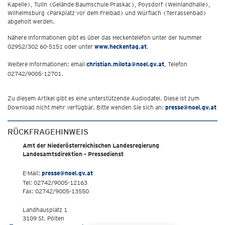
Kapelle), Tulln (Gelände Baumschule Praskac), Poysdorf (Weinlandhalle),
Wilhelmsburg (Parkplatz vor dem Freibad) und Würflach (Terrassenbad)
abgeholt werden.
Nähere Informationen gibt es über das Heckentelefon unter der Nummer
02952/302 60-5151 oder unter
www.heckentag.at
.
Weitere Informationen: email
christian.milota@noel.gv.at
, Telefon
02742/9005-12701.
Zu diesem Artikel gibt es eine unterstützende Audiodatei. Diese ist zum
Download nicht mehr verfügbar. Bitte wenden Sie sich an:
presse@noel.gv.at
RÜCKFRAGEHINWEIS
Amt der Niederösterreichischen Landesregierung
Landesamtsdirektion - Pressedienst
E-Mail:
presse@noel.gv.at
Tel: 02742/9005-12163
Fax: 02742/9005-13550
Landhausplatz 1
3109 St. Pölten