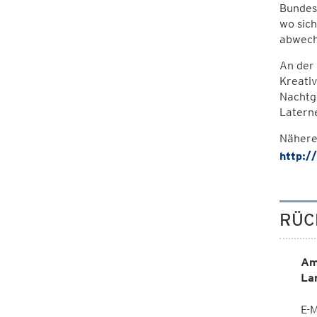
Bundesh
wo sic
abwech
An der
Kreativ
Nachtg
Latern
Nähere 
http:/
RÜC
Am
La
E-M