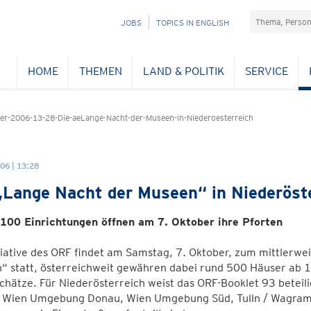
Suchefeld
NAVIGATION
JOBS
TOPICS IN ENGLISH
ÜBERSPRINGEN
HOME
THEMEN
LAND & POLITIK
SERVICE
r-2006-13-28-Die-aeLange-Nacht-der-Museen-in-Niederoesterreich
06 | 13:28
„Lange Nacht der Museen“ in Niederöst
100 Einrichtungen öffnen am 7. Oktober ihre Pforten
tiative des ORF findet am Samstag, 7. Oktober, zum mittlerwei
 statt, österreichweit gewähren dabei rund 500 Häuser ab 18 
chätze. Für Niederösterreich weist das ORF-Booklet 93 beteili
 Wien Umgebung Donau, Wien Umgebung Süd, Tulln / Wagram, 