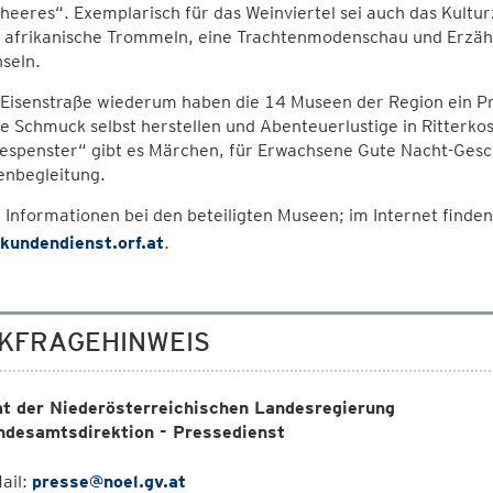
eeres“. Exemplarisch für das Weinviertel sei auch das Kultu
h afrikanische Trommeln, eine Trachtenmodenschau und Erzä
seln.
 Eisenstraße wiederum haben die 14 Museen der Region ein P
e Schmuck selbst herstellen und Abenteuerlustige in Ritterko
espenster“ gibt es Märchen, für Erwachsene Gute Nacht-Gesc
enbegleitung.
Informationen bei den beteiligten Museen; im Internet finden 
/kundendienst.orf.at
.
KFRAGEHINWEIS
t der Niederösterreichischen Landesregierung
ndesamtsdirektion - Pressedienst
ail:
presse@noel.gv.at