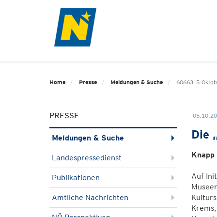
Home
Presse
Meldungen & Suche
60663_5-Oktobe
PRESSE
05.10.20
Die 
Meldungen & Suche
Knapp 
Landespressedienst
Auf Ini
Publikationen
Museen“
Amtliche Nachrichten
Kulturs
Krems,