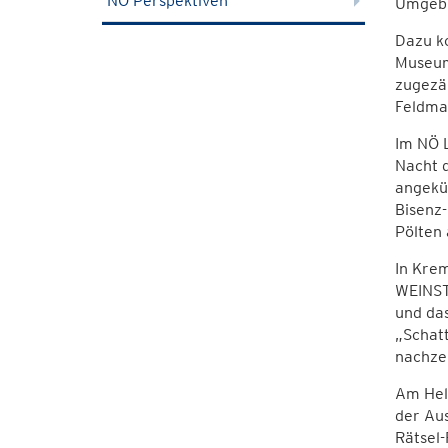
NÖ Perspektiven
Umgebun
Dazu ko
Museum
zugezä
Feldman
Im NÖ 
Nacht d
angekü
Bisenz-
Pölten
In Kre
WEINST
und da
„Schatt
nachze
Am Hel
der Aus
Rätsel-