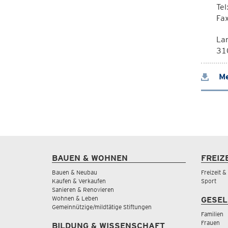
Te
Fa
La
310
Me
BAUEN & WOHNEN
FREIZ
Bauen & Neubau
Freizeit 
Kaufen & Verkaufen
Sport
Sanieren & Renovieren
Wohnen & Leben
GESEL
Gemeinnützige/mildtätige Stiftungen
Familien
Frauen
BILDUNG & WISSENSCHAFT