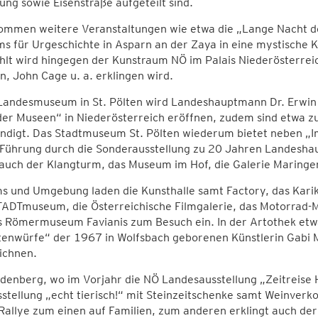
g sowie Eisenstraße aufgeteilt sind.
mmen weitere Veranstaltungen wie etwa die „Lange Nacht der
s für Urgeschichte in Asparn an der Zaya in eine mystische 
hlt wird hingegen der Kunstraum NÖ im Palais Niederösterrei
, John Cage u. a. erklingen wird.
Landesmuseum in St. Pölten wird Landeshauptmann Dr. Erwin 
er Museen“ in Niederösterreich eröffnen, zudem sind etwa z
ndigt. Das Stadtmuseum St. Pölten wiederum bietet neben „
Führung durch die Sonderausstellung zu 20 Jahren Landeshaupt
 auch der Klangturm, das Museum im Hof, die Galerie Maring
ms und Umgebung laden die Kunsthalle samt Factory, das Kari
ADTmuseum, die Österreichische Filmgalerie, das Motorra
s Römermuseum Favianis zum Besuch ein. In der Artothek etw
enwürfe“ der 1967 in Wolfsbach geborenen Künstlerin Gabi M
ichnen.
denberg, wo im Vorjahr die NÖ Landesausstellung „Zeitreise
stellung „echt tierisch!“ mit Steinzeitschenke samt Weinver
Rallye zum einen auf Familien, zum anderen erklingt auch de