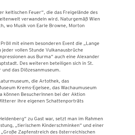
 keltischen Feuer“, die das Freigelände des
Keltenwelt verwandeln wird. Naturgemäß Wien
ch, wo Musik von Earle Browne, Morton
Pröll mit einem besonderen Event die „Lange
u jeder vollen Stunde Vulkanausbrüche
Impressionen aus Burma“ auch eine Alexander
stadt. Des weiteren beteiligen sich in St.
er und das Diözesanmuseum.
katurmuseum, die Artothek, das
d-Museum Krems-Egelsee, das Wachaumuseum
a können BesucherInnen bei der Aktion
itterer ihre eigenen Schattenporträts
 Heldenberg“ zu Gast war, setzt man im Rahmen
kostung, „tierischem Kinderschminken“ und einer
r „Große Zapfenstreich des österreichischen