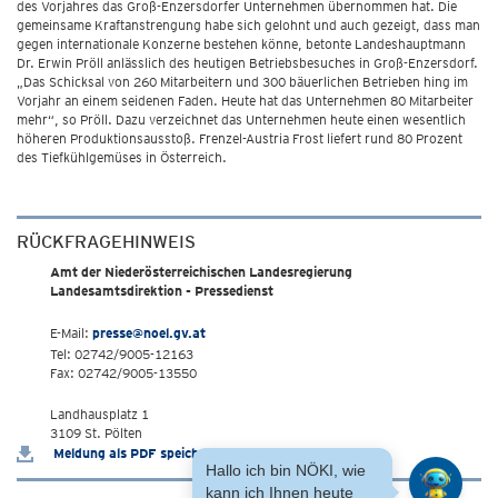
des Vorjahres das Groß-Enzersdorfer Unternehmen übernommen hat. Die
gemeinsame Kraftanstrengung habe sich gelohnt und auch gezeigt, dass man
gegen internationale Konzerne bestehen könne, betonte Landeshauptmann
Dr. Erwin Pröll anlässlich des heutigen Betriebsbesuches in Groß-Enzersdorf.
„Das Schicksal von 260 Mitarbeitern und 300 bäuerlichen Betrieben hing im
Vorjahr an einem seidenen Faden. Heute hat das Unternehmen 80 Mitarbeiter
mehr“, so Pröll. Dazu verzeichnet das Unternehmen heute einen wesentlich
höheren Produktionsausstoß. Frenzel-Austria Frost liefert rund 80 Prozent
des Tiefkühlgemüses in Österreich.
RÜCKFRAGEHINWEIS
Amt der Niederösterreichischen Landesregierung
Landesamtsdirektion - Pressedienst
E-Mail:
presse@noel.gv.at
Tel: 02742/9005-12163
Fax: 02742/9005-13550
Landhausplatz 1
3109 St. Pölten
Meldung als PDF speichern
Hallo ich bin NÖKI, wie
kann ich Ihnen heute